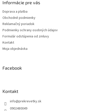
ä
Informácie pre vás
t
Doprava a platba
i
Obchodné podmienky
e
Reklamačný poriadok
Podmienky ochrany osobných údajov
Formulár odstúpenia od zmluvy
Kontakt
Moja objednávka
Facebook
Kontakt
info
@
prekrevetky.sk
0902480049