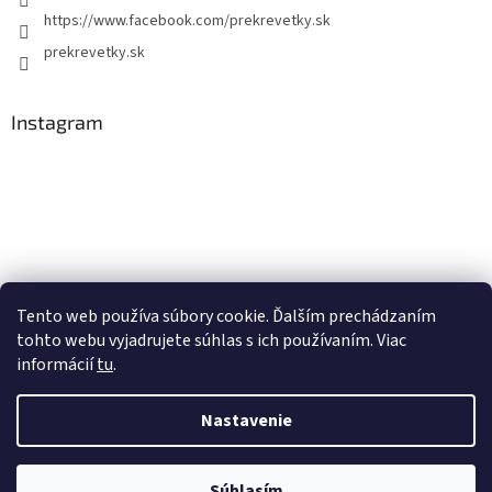
https://www.facebook.com/prekrevetky.sk
prekrevetky.sk
Instagram
Tento web používa súbory cookie. Ďalším prechádzaním
tohto webu vyjadrujete súhlas s ich používaním. Viac
Sledovať na Instagrame
informácií
tu
.
Nastavenie
Vytvoril Shoptet
Copyright 2026
Prekrevetky.sk
. Všetky práva vyhradené.
Súhlasím