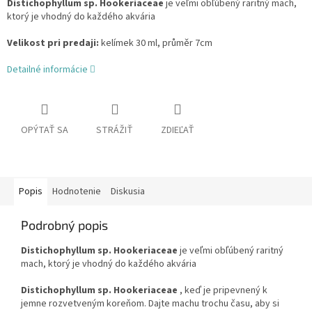
Distichophyllum sp. Hookeriaceae
je veľmi obľúbený raritný mach,
ktorý je vhodný do každého akvária
Velikost pri predaji:
kelímek 30 ml, průměr 7cm
Detailné informácie
OPÝTAŤ SA
STRÁŽIŤ
ZDIEĽAŤ
Popis
Hodnotenie
Diskusia
Podrobný popis
Distichophyllum sp. Hookeriaceae
je veľmi obľúbený raritný
mach, ktorý je vhodný do každého akvária
Distichophyllum sp. Hookeriaceae
, keď je pripevnený k
jemne rozvetveným koreňom. Dajte machu trochu času, aby si