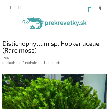
Prejsť
na
NÁKUP
obsah
KOŠÍK
Distichophyllum sp. Hookeriaceae
(Rare moss)
6902
Priemerné
Neohodnotené
Podrobnosti hodnotenia
hodnotenie
produktu
je
0,0
z
5
hviezdičiek.