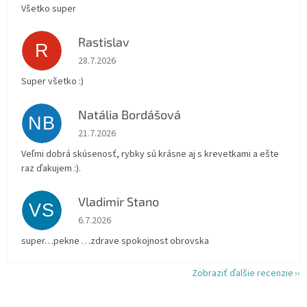
Všetko super
Rastislav
R
Hodnotenie obchodu je 5 z 5 hviezdičiek.
28.7.2026
Super všetko :)
Natália Bordášová
NB
Hodnotenie obchodu je 5 z 5 hviezdičiek.
21.7.2026
Veľmi dobrá skúsenosť, rybky sú krásne aj s krevetkami a ešte
raz ďakujem :).
Vladimir Stano
VS
Hodnotenie obchodu je 5 z 5 hviezdičiek.
6.7.2026
super…pekne …zdrave spokojnost obrovska
Zobraziť ďalšie recenzie