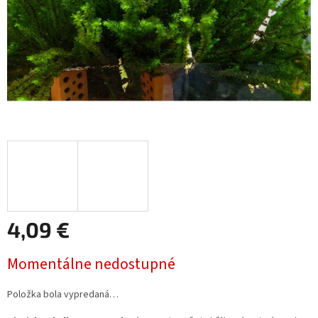
4,09 €
Jednotková
Momentálne nedostupné
cena:
Položka bola vypredaná…