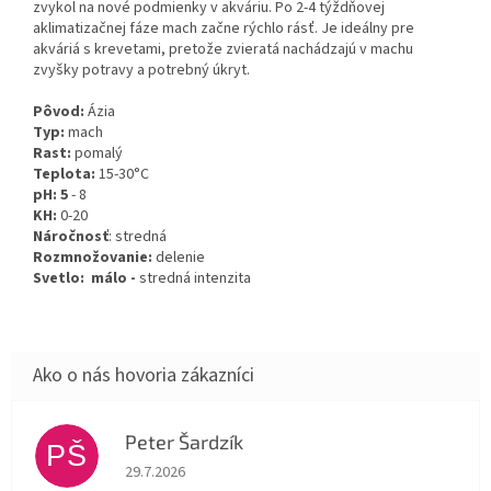
zvykol na nové podmienky v akváriu. Po 2-4 týždňovej
aklimatizačnej fáze mach začne rýchlo rásť. Je ideálny pre
akváriá s krevetami, pretože zvieratá nachádzajú v machu
zvyšky potravy a potrebný úkryt.
Pôvod:
Ázia
Typ:
mach
Rast:
pomalý
Teplota:
15-30°C
pH: 5
- 8
KH:
0-20
Náročnosť
: stredná
Rozmnožovanie:
delenie
Svetlo: málo -
stredná intenzita
Peter Šardzík
PŠ
Hodnotenie obchodu je 5 z 5 hviezdičiek.
29.7.2026