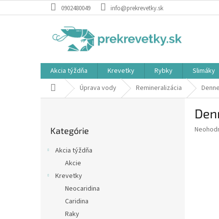
Prejsť
0902480049
info@prekrevetky.sk
na
obsah
Akcia týždňa
Krevetky
Rybky
Slimáky
Domov
Úprava vody
Remineralizácia
Denne
B
Denn
o
Preskočiť
č
Priemer
Neohod
Kategórie
kategórie
n
hodnote
ý
produkt
Akcia týždňa
p
je
Akcie
0,0
a
z
Krevetky
n
5
e
Neocaridina
hviezdič
l
Caridina
Raky