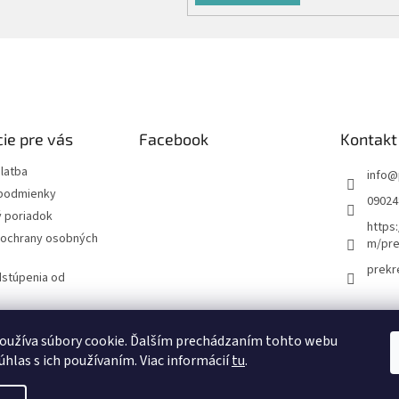
ie pre vás
Facebook
Kontakt
latba
info
@
podmienky
09024
 poriadok
https
ochrany osobných
m/pre
prekr
dstúpenia od
návka
oužíva súbory cookie. Ďalším prechádzaním tohto webu
úhlas s ich používaním. Viac informácií
tu
.