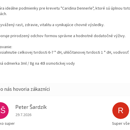
ára ideálne podmienky pre krevetu "Caridina Dennerle", ktoré sú úplnou to
ách.
yvážený rast, zdravie, vitalitu a vynikajúce chovné výsledky.
oruje prirodzený odchov formou správne a hodnotné dodatočné výživy.
ovanie:
siahnutie celkovej tvrdosti 6-7 ° dH, uhličitanovej tvrdosti 1 ° dH, vodivo
lná odmerka 3ml / 8g na 40l osmotickej vody
Peter Šardzík
PŠ
R
Hodnotenie obchodu je 5 z 5 hviezdičiek.
29.7.2026
ko super
Super všet