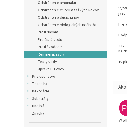
Odstránenie amoniaku
Vytv
Odstránenie chlóru a ťažkých kovov
jazer
Odstránenie dusičnanov
Pre v
Odstránenie biologických nečistôt
Proti riasam
Podp
Pre čistú vodu
dávk
Proti škodcom
Na do
Remineralizácia
Testy vody
1x p
Úprava PH vody
Príslušenstvo
Technika
Dekorácie
Substráty
Hnojivá
Značky
Všet