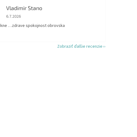
Vladimir Stano
Hodnotenie obchodu je 5 z 5 hviezdičiek.
6.7.2026
kne …zdrave spokojnost obrovska
Zobraziť ďalšie recenzie