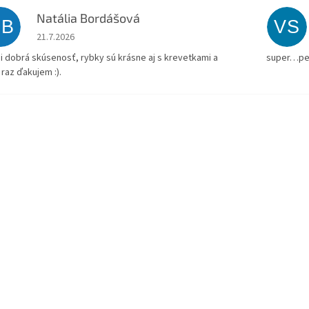
Natália Bordášová
NB
VS
Hodnotenie obchodu je 5 z 5 hviezdičiek.
21.7.2026
i dobrá skúsenosť, rybky sú krásne aj s krevetkami a
super…pe
 raz ďakujem :).