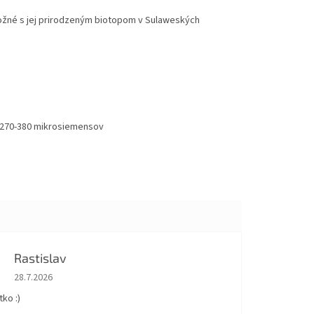
tožné s jej prirodzeným biotopom v Sulaweských
sť 270-380 mikrosiemensov
Rastislav
Hodnotenie obchodu je 5 z 5 hviezdičiek.
28.7.2026
ko :)