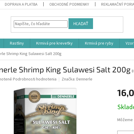
DOPRAVA A PLATBA
OBCHODNÉ PODMIENKY
REKLAMAČNÝ PORI
HĽADAŤ
Rastliny
Krmivá pre krevetky
Krmivá pre ryby
Vzor
rle Shrimp King Sulawesi Salt 200g
erle Shrimp King Sulawesi Salt 200g
8
né
notené
Podrobnosti hodnotenia
Značka:
Dennerle
nie
16,
u
Jednotk
Skla
cena:
iek.
Môžeme d