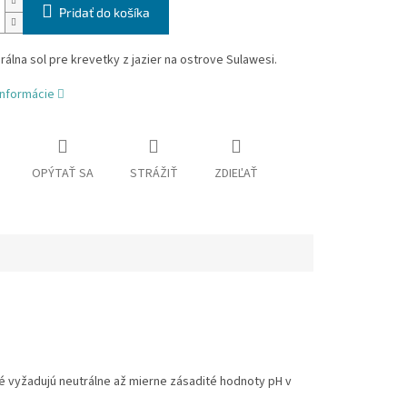
Pridať do košíka
rálna sol pre krevetky z jazier na ostrove Sulawesi.
informácie
OPÝTAŤ SA
STRÁŽIŤ
ZDIEĽAŤ
é vyžadujú neutrálne až mierne zásadité hodnoty pH v