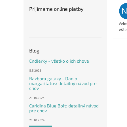
Prijímame online platby
Veľm
ešte
Blog
Endlerky - všetko o ich chove
5.5.2025
Razbora galaxy - Danio
margaritatus: detailný návod pre
chov
21.10.2024
Caridina Blue Bolt: detailný návod
pre chov
21.10.2024