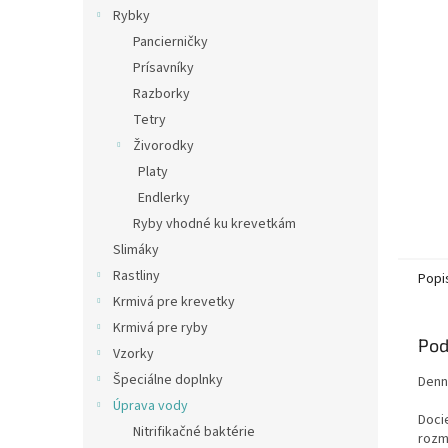
Rybky
Pancierničky
Prísavníky
Razborky
Tetry
Živorodky
Platy
Endlerky
Ryby vhodné ku krevetkám
Slimáky
Rastliny
Popi
Krmivá pre krevetky
Krmivá pre ryby
Pod
Vzorky
Špeciálne doplnky
Denn
Úprava vody
Doci
Nitrifikačné baktérie
rozm