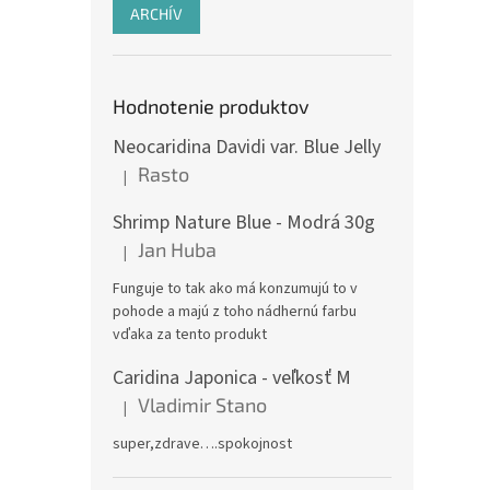
ARCHÍV
Hodnotenie produktov
Neocaridina Davidi var. Blue Jelly
Rasto
|
Hodnotenie produktu je 5 z 5 hviezdičiek.
Shrimp Nature Blue - Modrá 30g
Jan Huba
|
Hodnotenie produktu je 5 z 5 hviezdičiek.
Funguje to tak ako má konzumujú to v
pohode a majú z toho nádhernú farbu
vďaka za tento produkt
Caridina Japonica - veľkosť M
Vladimir Stano
|
Hodnotenie produktu je 5 z 5 hviezdičiek.
super,zdrave….spokojnost