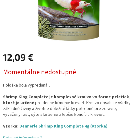
12,09 €
Jednotková
Momentálne nedostupné
cena:
Položka bola vypredaná…
Shrimp King Complete je komplexné krmivo vo forme peletiek,
ktoré je určené
pre denné kŕmenie kreviet. Krmivo obsahuje všetky
základné živiny a životne dôležité látky potrebné pre zdravie,
vyvážený rast, sýte sfarbenie a lepšiu kondíciu kreviet.
Vzorka:
Dennerle Shrimp King Complete 4g (Vzorka)