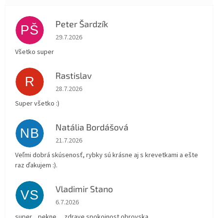
Peter Šardzík
PŠ
Hodnotenie obchodu je 5 z 5 hviezdičiek.
29.7.2026
Všetko super
Rastislav
R
Hodnotenie obchodu je 5 z 5 hviezdičiek.
28.7.2026
Super všetko :)
Natália Bordášová
NB
Hodnotenie obchodu je 5 z 5 hviezdičiek.
21.7.2026
Veľmi dobrá skúsenosť, rybky sú krásne aj s krevetkami a ešte
raz ďakujem :).
Vladimir Stano
VS
Hodnotenie obchodu je 5 z 5 hviezdičiek.
6.7.2026
super…pekne …zdrave spokojnost obrovska