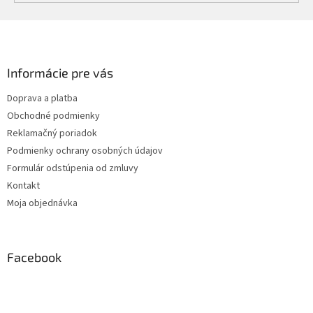
Z
á
p
ä
Informácie pre vás
t
Doprava a platba
i
Obchodné podmienky
e
Reklamačný poriadok
Podmienky ochrany osobných údajov
Formulár odstúpenia od zmluvy
Kontakt
Moja objednávka
Facebook