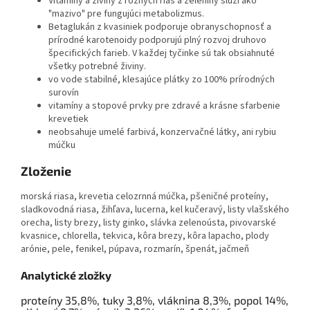
Vitamíny a živiny z rôznych rias a zeleniny slúži ako
"mazivo" pre fungujúci metabolizmus.
Betaglukán z kvasiniek podporuje obranyschopnosť a
prírodné karotenoidy podporujú plný rozvoj druhovo
špecifických farieb. V každej tyčinke sú tak obsiahnuté
všetky potrebné živiny.
vo vode stabilné, klesajúce plátky zo 100% prírodných
surovín
vitamíny a stopové prvky pre zdravé a krásne sfarbenie
krevetiek
neobsahuje umelé farbivá, konzervačné látky, ani rybiu
múčku
Zloženie
morská riasa, krevetia celozrnná múčka, pšeničné proteíny,
sladkovodná riasa, žihľava, lucerna, kel kučeravý, listy vlašského
orecha, listy brezy, listy ginko, slávka zelenoústa, pivovarské
kvasnice, chlorella, tekvica, kôra brezy, kôra lapacho, plody
arónie, pele, fenikel, púpava, rozmarín, špenát, jačmeň
Analytické zložky
proteíny 35,8%, tuky 3,8%, vláknina 8,3%, popol 14%,