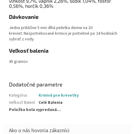
vlhkosť 9,7%, vápnik 2,26%, sodík 1,04%, fosfor
0,56%, horčík 0,36%
Dávkovanie
Jedna približne 5 mm dlhá peletka denne na 20
kreviet.
Nespotrebované krmivo je potrebné po 24 hodinách
vybrať z vody.
Veľkosť balenia
45 gramov
Dodatočné parametre
Kategória
:
Krmivá pre krevetky
Veľkosť Balení
:
Celé Balenia
Položka bola vypredaná…