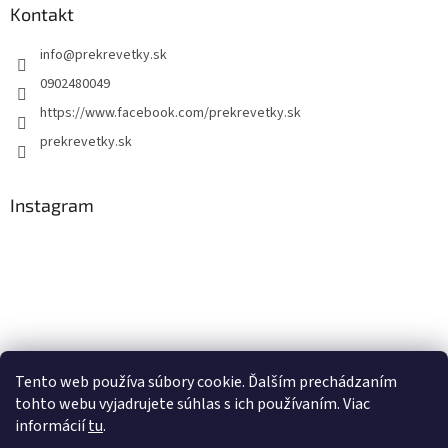
Kontakt
info
@
prekrevetky.sk
0902480049
https://www.facebook.com/prekrevetky.sk
prekrevetky.sk
Instagram
Tento web používa súbory cookie. Ďalším prechádzaním
tohto webu vyjadrujete súhlas s ich používaním. Viac
Sledovať na Instagrame
informácií
tu
.