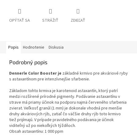
OPÝTAŤ SA
STRÁŽIŤ
ZDIEĽAŤ
Popis
Hodnotenie
Diskusia
Podrobný popis
Dennerle Color Booster je
základné krmivo pre akváriové ryby
s astaxantínom pre intenzívnejšie sfarbenie.
Základom tohto krmiva je karotenoid astaxantín, ktorý patrí
medzi rozšírené prírodné pigmenty. Podávanie astaxantínu v
strave má priamy účinok na podporu najmä červeného sfarbenia
zvierat. Veľkosť granúl (1 mm) je dokonale vhodná pre menšie
druhy akváriových rýb, zatiaľ čo väčšie druhy rýb toto krmivo
tiež prijímajú. V prípade pravidelného podávania je účinok
viditeľný už po niekoľkých týždňoch.
Obsah astaxantínu: 1 000 ppm