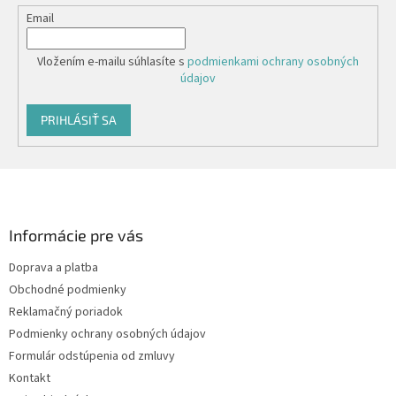
Email
Vložením e-mailu súhlasíte s
podmienkami ochrany osobných
údajov
PRIHLÁSIŤ SA
Z
á
p
ä
Informácie pre vás
t
Doprava a platba
i
Obchodné podmienky
e
Reklamačný poriadok
Podmienky ochrany osobných údajov
Formulár odstúpenia od zmluvy
Kontakt