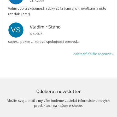
21.7.2026
Veľmi dobrá skúsenosť, rybky sú krásne aj s krevetkami a ešte
raz ďakujem :).
Vladimir Stano
VS
Hodnotenie obchodu je 5 z 5 hviezdičiek.
6.7.2026
super…pekne …zdrave spokojnost obrovska
Zobraziť ďalšie recenzie
Odoberať newsletter
Vložte svoj e-mail a my Vám budeme zasielať informácie o nových
produktoch na našom e-shope.