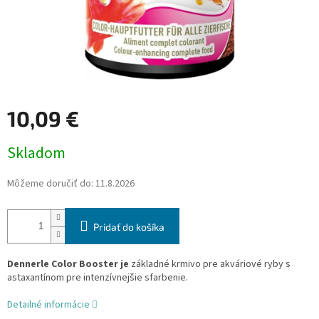
10,09 €
Jednotková
Skladom
cena:
Môžeme doručiť do:
11.8.2026
Pridať do košíka
Dennerle Color Booster je
základné krmivo pre akváriové ryby s
astaxantínom pre intenzívnejšie sfarbenie.
Detailné informácie