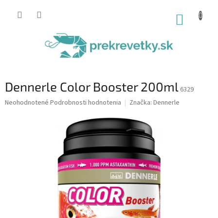
Prejsť
na
NÁKUP
obsah
KOŠÍK
Dennerle Color Booster 200ml
6329
Priemerné
Neohodnotené
Podrobnosti hodnotenia
Značka:
Dennerle
hodnotenie
produktu
je
0,0
z
5
hviezdičiek.