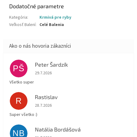
Dodatočné parametre
Kategória
:
Krmivá pre ryby
Veľkosť Balení
:
Celé Balenia
Peter Šardzík
PŠ
Hodnotenie obchodu je 5 z 5 hviezdičiek.
29.7.2026
Všetko super
Rastislav
R
Hodnotenie obchodu je 5 z 5 hviezdičiek.
28.7.2026
Super všetko :)
Natália Bordášová
NB
Hodnotenie obchodu je 5 z 5 hviezdičiek.