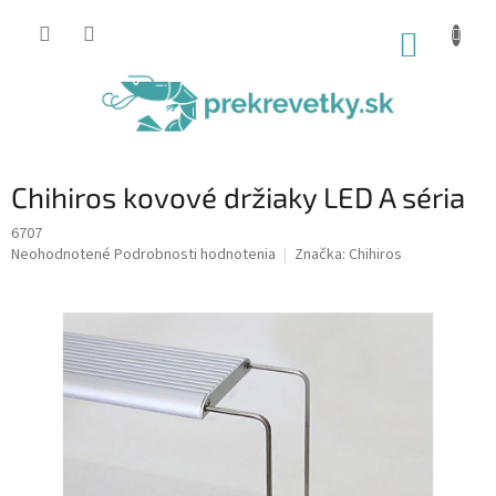
Prejsť
na
NÁKUP
obsah
KOŠÍK
Chihiros kovové držiaky LED A séria
6707
Priemerné
Neohodnotené
Podrobnosti hodnotenia
Značka:
Chihiros
hodnotenie
produktu
je
0,0
z
5
hviezdičiek.