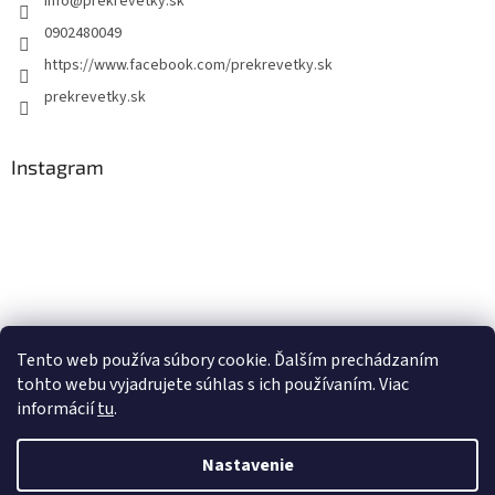
info
@
prekrevetky.sk
0902480049
https://www.facebook.com/prekrevetky.sk
prekrevetky.sk
Instagram
Tento web používa súbory cookie. Ďalším prechádzaním
tohto webu vyjadrujete súhlas s ich používaním. Viac
Sledovať na Instagrame
informácií
tu
.
Nastavenie
Vytvoril Shoptet