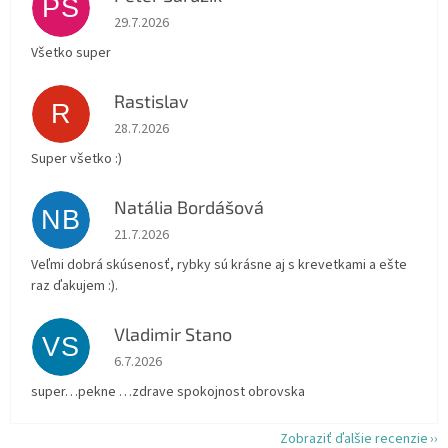
PŠ
Hodnotenie obchodu je 5 z 5 hviezdičiek.
29.7.2026
Všetko super
Rastislav
R
Hodnotenie obchodu je 5 z 5 hviezdičiek.
28.7.2026
Super všetko :)
Natália Bordášová
NB
Hodnotenie obchodu je 5 z 5 hviezdičiek.
21.7.2026
Veľmi dobrá skúsenosť, rybky sú krásne aj s krevetkami a ešte
raz ďakujem :).
Vladimir Stano
VS
Hodnotenie obchodu je 5 z 5 hviezdičiek.
6.7.2026
super…pekne …zdrave spokojnost obrovska
Zobraziť ďalšie recenzie