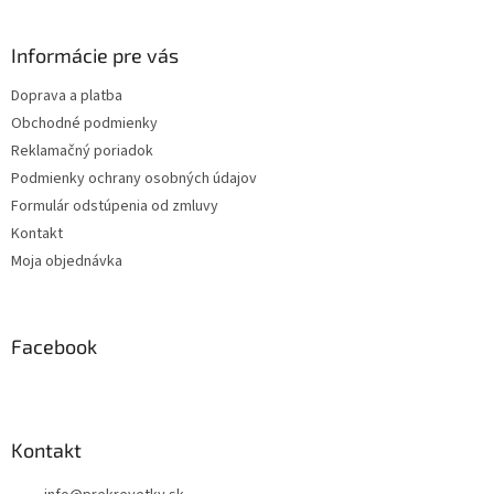
á
p
ä
Informácie pre vás
t
Doprava a platba
i
Obchodné podmienky
e
Reklamačný poriadok
Podmienky ochrany osobných údajov
Formulár odstúpenia od zmluvy
Kontakt
Moja objednávka
Facebook
Kontakt