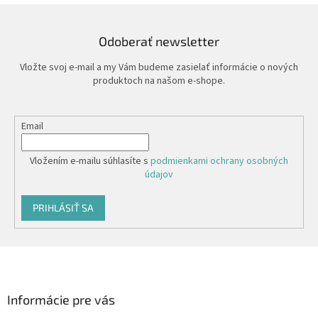
Odoberať newsletter
Vložte svoj e-mail a my Vám budeme zasielať informácie o nových
produktoch na našom e-shope.
Email
Vložením e-mailu súhlasíte s
podmienkami ochrany osobných
údajov
PRIHLÁSIŤ SA
Z
á
p
ä
Informácie pre vás
t