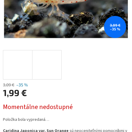
3,09 €
–35 %
3,09 €
–35 %
1,99 €
Jednotková
Momentálne nedostupné
cena:
Položka bola vypredaná…
Caridina Japonica var. Sun Orange
sú neoceniteľnými pomocníkmi v