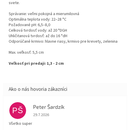
svete.
Správanie: veľmi pokojná a mierumilovná
Optimálna teplota vody: 22–28 °C
Požadované pH: 6,5–8,0
Celková tvrdosť vody: až 20 °DGH
Uhličitanová tvrdosť: až do 16 °dH
Odporúčané krmivo: hlavne riasy, krmivo pre krevety, zelenina
Max. veľkosť: 5,5 cm
Veľkosť pri predaji: 1,3 - 2 cm
Peter Šardzík
PŠ
Hodnotenie obchodu je 5 z 5 hviezdičiek.
29.7.2026
Všetko super