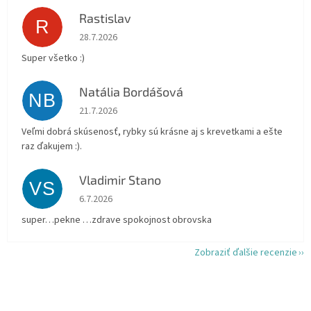
Rastislav
R
Hodnotenie obchodu je 5 z 5 hviezdičiek.
28.7.2026
Super všetko :)
Natália Bordášová
NB
Hodnotenie obchodu je 5 z 5 hviezdičiek.
21.7.2026
Veľmi dobrá skúsenosť, rybky sú krásne aj s krevetkami a ešte
raz ďakujem :).
Vladimir Stano
VS
Hodnotenie obchodu je 5 z 5 hviezdičiek.
6.7.2026
super…pekne …zdrave spokojnost obrovska
Zobraziť ďalšie recenzie