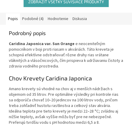
ZOBRAZIŤ VŠETKY SÚVISIACE PRODUKTY
Popis
Podobné (4)
Hodnotenie
Diskusia
Podrobný popis
Caridina Japonica var. Sun Orange
e neoceniteľným
pomocníkom v boji proti riasam v akváriách. Táto kreveta je
schopná efektívne odstraňovať rôzne druhy rias vrátane
vláknitých a vlásočnicových, čím prispieva k udržiavaniu čistoty a
zdravia vodného prostredia.
Chov Krevety Caridina Japonica
Amano krevety sú vhodné na chov aj v menších nádržiach s
objemom od 35 litrov. Pre optimálne výsledky pri kontrole rias
sa odporúča chovať 10–20 jedincov na 100 litrov vody, pričom
treba zohľadniť hustotu rastlinstva a celkový stav akvária.
Ideálna teplota pre tieto krevety je medzi 22–28 °C; zvládnu aj
nižšie teploty, avšak vyššie môžu byť pre ne nebezpečné.
Preferujú tvrdšiu vodu s pH hodnotou medzi 6,5 a 8.