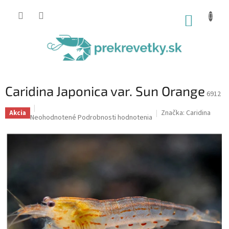
Prejsť
na
NÁKUP
obsah
KOŠÍK
Caridina Japonica var. Sun Orange
6912
Značka:
Caridina
Akcia
Priemerné
Neohodnotené
Podrobnosti hodnotenia
hodnotenie
produktu
je
0,0
z
5
hviezdičiek.