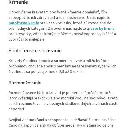
Kŕmenie
Odporúčame krevetám podávané kŕmenie obmieňať, čím
zabezpečíte ich zdraví rast a rozmnožovanie. U nás nájdete
množstvo krmív
pre vaše krevetky, ktoré sú rozdelené do
prehľadných kategórií. Zároveň u nás nájdete aj
vzorky krmív
pre krevetky, vďaka ktorým môžete krmivá vopred vyskúšať a
vybrať si to najlepšie.
Spoločenské správanie
Krevety Caridina Japonica sú mierumilovné a môžu byť bez
problémov chované spolu s menšími neagresívnymi rybami. Ich
životnosť sa pohybuje medzi 2,5 až 3 rokmi.
Rozmnožovanie
Rozmnožovanie týchto kreviet je pomerne náročné, pretože
larvy vyžadujú braktickú alebo morskú vodu na svoj vývoj. Preto
sa ich rozmnožovanie v bežných sladkovodných akváriách často
nepodarí.
Svojimi vlastnosťami a schopnosťou udržiavať čistotu akvária si
Caridina Japonica získala obľubu medzi akvaristami po celom