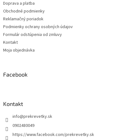
Doprava a platba
i
Obchodné podmienky
e
Reklamačný poriadok
Podmienky ochrany osobných údajov
Formulár odstúpenia od zmluvy
Kontakt
Moja objednávka
Facebook
Kontakt
info
@
prekrevetky.sk
0902480049
https://www.facebook.com/prekrevetky.sk