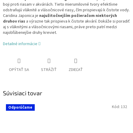
boji proti riasam v akváriách. Tieto mierumilovné tvory efektívne
odstraňujú vláknité a vlásočnicové riasy, čím prispievajú k čistote vody.
Caridina Japonica je
najužitočnejším požieračom niektorých
druhov rias
a výrazne tak prispieva k čistote akvárií. Dokáže si poradiť
aj s vláknitými a vlásočnicovými riasami, práve preto patrí medzi
najobľúbenejšie druhy kreviet.
Detailné informácie
OPÝTAŤ SA
STRÁŽIŤ
ZDIEĽAŤ
Súvisiaci tovar
Kód:
132
Odporúčame