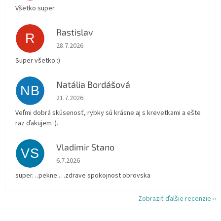
Všetko super
Rastislav
R
Hodnotenie obchodu je 5 z 5 hviezdičiek.
28.7.2026
Super všetko :)
Natália Bordášová
NB
Hodnotenie obchodu je 5 z 5 hviezdičiek.
21.7.2026
Veľmi dobrá skúsenosť, rybky sú krásne aj s krevetkami a ešte
raz ďakujem :).
Vladimir Stano
VS
Hodnotenie obchodu je 5 z 5 hviezdičiek.
6.7.2026
super…pekne …zdrave spokojnost obrovska
Zobraziť ďalšie recenzie