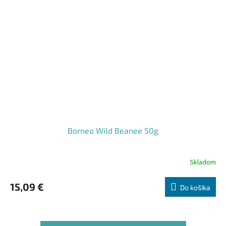
Borneo Wild Beanee 50g
Skladom
Priemerné
hodnotenie
produktu
15,09 €
Do košíka
je
5,0
z
5