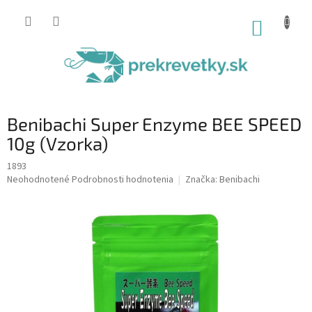
Prejsť
na
NÁKUP
obsah
KOŠÍK
Benibachi Super Enzyme BEE SPEED
10g (Vzorka)
1893
Priemerné
Neohodnotené
Podrobnosti hodnotenia
Značka:
Benibachi
hodnotenie
produktu
je
0,0
z
5
hviezdičiek.