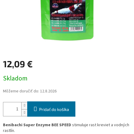
12,09 €
Jednotková
Skladom
cena:
Môžeme doručiť do:
12.8.2026
Pridať do košíka
Benibachi Super Enzyme BEE SPEED
stimuluje rast kreviet a vodných
rastlín.