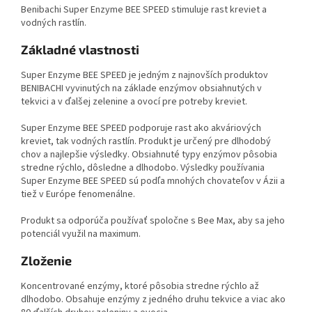
Benibachi Super Enzyme BEE SPEED stimuluje rast kreviet a
vodných rastlín.
Základné vlastnosti
Super Enzyme BEE SPEED je jedným z najnovších produktov
BENIBACHI vyvinutých na základe enzýmov obsiahnutých v
tekvici a v ďalšej zelenine a ovocí pre potreby kreviet.
Super Enzyme BEE SPEED podporuje rast ako akváriových
kreviet, tak vodných rastlín. Produkt je určený pre dlhodobý
chov a najlepšie výsledky. Obsiahnuté typy enzýmov pôsobia
stredne rýchlo, dôsledne a dlhodobo. Výsledky používania
Super Enzyme BEE SPEED sú podľa mnohých chovateľov v Ázii a
tiež v Európe fenomenálne.
Produkt sa odporúča používať spoločne s Bee Max, aby sa jeho
potenciál využil na maximum.
Zloženie
Koncentrované enzýmy, ktoré pôsobia stredne rýchlo až
dlhodobo. Obsahuje enzýmy z jedného druhu tekvice a viac ako