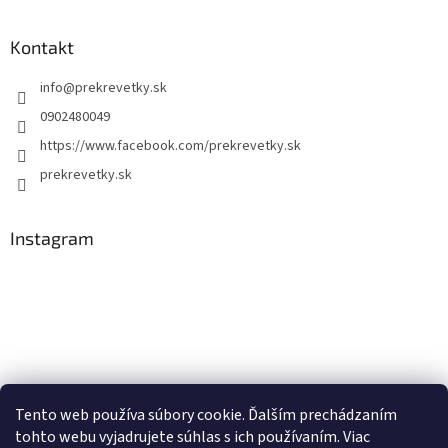
Kontakt
info
@
prekrevetky.sk
0902480049
https://www.facebook.com/prekrevetky.sk
prekrevetky.sk
Instagram
Tento web používa súbory cookie. Ďalším prechádzaním
tohto webu vyjadrujete súhlas s ich používaním. Viac
Sledovať na Instagrame