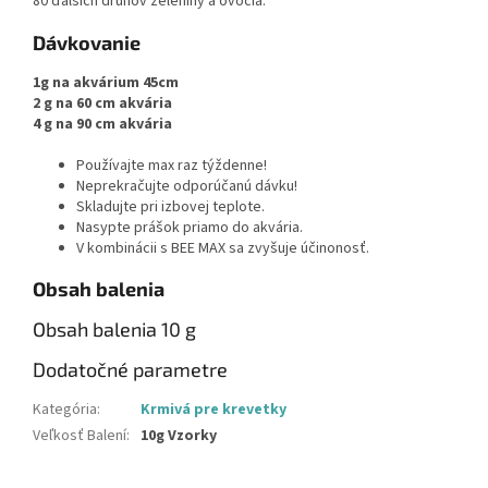
80 ďalších druhov zeleniny a ovocia.
Dávkovanie
1g na akvárium 45cm
2 g na 60 cm akvária
4 g na 90 cm akvária
Používajte max raz týždenne!
Neprekračujte odporúčanú dávku!
Skladujte pri izbovej teplote.
Nasypte prášok priamo do akvária.
V kombinácii s BEE MAX sa zvyšuje účinonosť.
Obsah balenia
Obsah balenia 10 g
Dodatočné parametre
Kategória
:
Krmivá pre krevetky
Veľkosť Balení
:
10g Vzorky