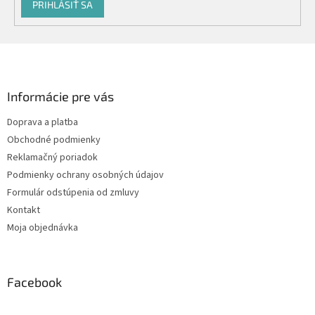
PRIHLÁSIŤ SA
Z
á
p
ä
Informácie pre vás
t
Doprava a platba
i
Obchodné podmienky
e
Reklamačný poriadok
Podmienky ochrany osobných údajov
Formulár odstúpenia od zmluvy
Kontakt
Moja objednávka
Facebook