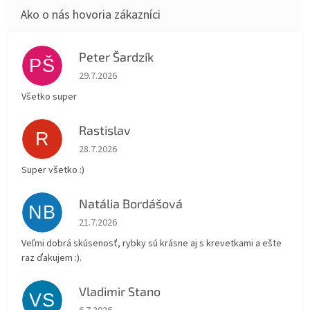
Peter Šardzík
PŠ
Hodnotenie obchodu je 5 z 5 hviezdičiek.
29.7.2026
Všetko super
Rastislav
R
Hodnotenie obchodu je 5 z 5 hviezdičiek.
28.7.2026
Super všetko :)
Natália Bordášová
NB
Hodnotenie obchodu je 5 z 5 hviezdičiek.
21.7.2026
Veľmi dobrá skúsenosť, rybky sú krásne aj s krevetkami a ešte
raz ďakujem :).
Vladimir Stano
VS
Hodnotenie obchodu je 5 z 5 hviezdičiek.