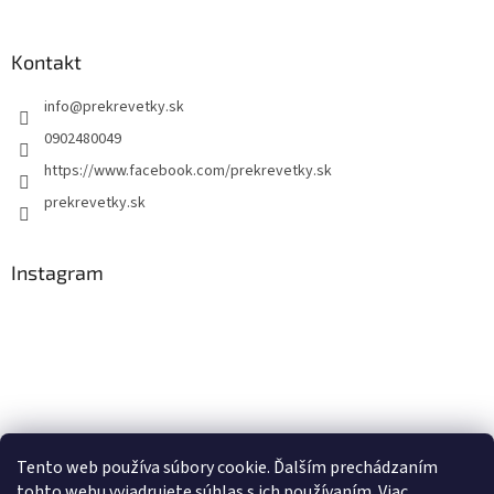
Kontakt
info
@
prekrevetky.sk
0902480049
https://www.facebook.com/prekrevetky.sk
prekrevetky.sk
Instagram
Tento web používa súbory cookie. Ďalším prechádzaním
tohto webu vyjadrujete súhlas s ich používaním. Viac