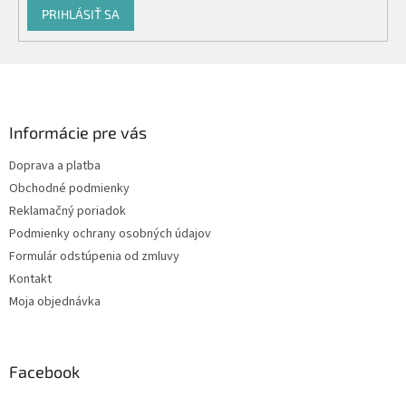
PRIHLÁSIŤ SA
Z
á
p
ä
Informácie pre vás
t
Doprava a platba
i
Obchodné podmienky
e
Reklamačný poriadok
Podmienky ochrany osobných údajov
Formulár odstúpenia od zmluvy
Kontakt
Moja objednávka
Facebook