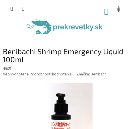
Prejsť
na
NÁKUP
obsah
KOŠÍK
Benibachi Shrimp Emergency Liquid
100ml
4905
Priemerné
Neohodnotené
Podrobnosti hodnotenia
Značka:
Benibachi
hodnotenie
produktu
je
0,0
z
5
hviezdičiek.