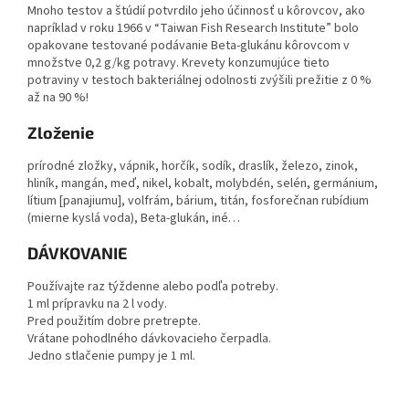
Mnoho testov a štúdií potvrdilo jeho účinnosť u kôrovcov, ako
napríklad v roku 1966 v “Taiwan Fish Research Institute” bolo
opakovane testované podávanie Beta-glukánu kôrovcom v
množstve 0,2 g/kg potravy. Krevety konzumujúce tieto
potraviny v testoch bakteriálnej odolnosti zvýšili prežitie z 0 %
až na 90 %!
Zloženie
prírodné zložky, vápnik, horčík, sodík, draslík, železo, zinok,
hliník, mangán, meď, nikel, kobalt, molybdén, selén, germánium,
lítium [panajiumu], volfrám, bárium, titán, fosforečnan rubídium
(mierne kyslá voda), Beta-glukán, iné…
DÁVKOVANIE
Používajte raz týždenne alebo podľa potreby.
1 ml prípravku na 2 l vody.
Pred použitím dobre pretrepte.
Vrátane pohodlného dávkovacieho čerpadla.
Jedno stlačenie pumpy je 1 ml.