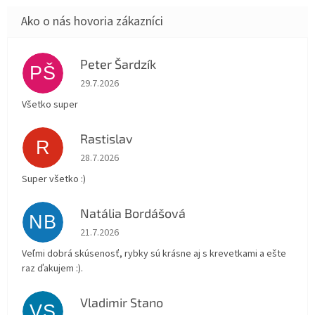
Peter Šardzík
PŠ
Hodnotenie obchodu je 5 z 5 hviezdičiek.
29.7.2026
Všetko super
Rastislav
R
Hodnotenie obchodu je 5 z 5 hviezdičiek.
28.7.2026
Super všetko :)
Natália Bordášová
NB
Hodnotenie obchodu je 5 z 5 hviezdičiek.
21.7.2026
Veľmi dobrá skúsenosť, rybky sú krásne aj s krevetkami a ešte
raz ďakujem :).
Vladimir Stano
VS