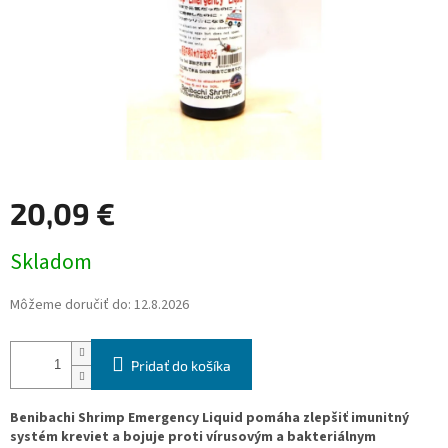
20,09 €
Jednotková
Skladom
cena:
Môžeme doručiť do:
12.8.2026
Pridať do košíka
Benibachi Shrimp Emergency Liquid pomáha zlepšiť imunitný
systém kreviet a bojuje proti vírusovým a bakteriálnym