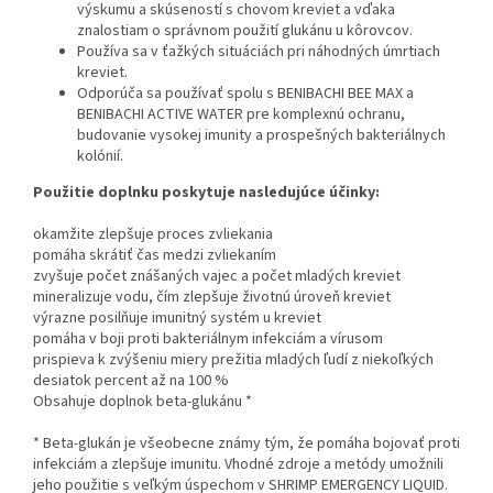
výskumu a skúseností s chovom kreviet a vďaka
znalostiam o správnom použití glukánu u kôrovcov.
Používa sa v ťažkých situáciách pri náhodných úmrtiach
kreviet.
Odporúča sa používať spolu s BENIBACHI BEE MAX a
BENIBACHI ACTIVE WATER pre komplexnú ochranu,
budovanie vysokej imunity a prospešných bakteriálnych
kolónií.
Použitie doplnku poskytuje nasledujúce účinky:
okamžite zlepšuje proces zvliekania
pomáha skrátiť čas medzi zvliekaním
zvyšuje počet znášaných vajec a počet mladých kreviet
mineralizuje vodu, čím zlepšuje životnú úroveň kreviet
výrazne posilňuje imunitný systém u kreviet
pomáha v boji proti bakteriálnym infekciám a vírusom
prispieva k zvýšeniu miery prežitia mladých ľudí z niekoľkých
desiatok percent až na 100 %
Obsahuje doplnok beta-glukánu *
* Beta-glukán je všeobecne známy tým, že pomáha bojovať proti
infekciám a zlepšuje imunitu. Vhodné zdroje a metódy umožnili
jeho použitie s veľkým úspechom v SHRIMP EMERGENCY LIQUID.