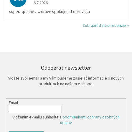
Hodnotenie obchodu je 5 z 5 hviezdičiek.
6.7.2026
super…pekne …zdrave spokojnost obrovska
Zobraziť ďalšie recenzie
Odoberať newsletter
Vložte svoj e-mail a my Vám budeme zasielať informácie o nových
produktoch na našom e-shope.
Email
Vložením e-mailu súhlasíte s
podmienkami ochrany osobných
údajov