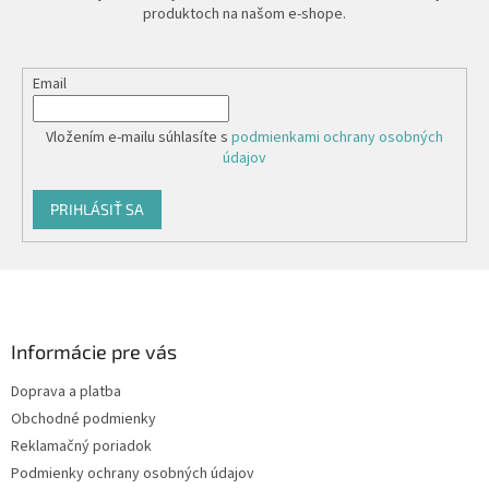
produktoch na našom e-shope.
Email
Vložením e-mailu súhlasíte s
podmienkami ochrany osobných
údajov
PRIHLÁSIŤ SA
Z
á
p
ä
Informácie pre vás
t
Doprava a platba
i
Obchodné podmienky
e
Reklamačný poriadok
Podmienky ochrany osobných údajov