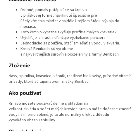
Drobné
,
pomaly
potápajúce
sa
krmivo
v
práškovej
forme
,
navrhnuté
špeciálne pre
účely
kŕmenia
mláďat
v
najdôležitejšom
štádiu
vývoja do
1
mesiaca
.
Toto krmivo
výrazne zvyšuje
prežitie
malých
krevetiek.
Urýchľuje
ich rast
a
uľahčuje
vyzliekanie panciera
.
Jednoducho
sa používa
, stačí
zmiešať
s
vodou v
akváriu
.
Krmivá
Benibachi
sú vyrobené
z
najkvalitnejších
surovín
a
bio
zeleniny
z farmy
Benibachi
.
Zloženie
riasy
,
spirulina
,
kvasnice
,
vápnik
,
rastlinné
bielkoviny
,
prírodné
vitam
prísady
,
ktoré
sú
tajomstvom
značky
Benibachi
.
Ako používať
Krmivo
môžete
používať
denne
s ohľadom na
veľkosť
akvária
a
počet
malých
kreviet
.
Krmivo
môže
dočasne
zmeni
vody
na
mierne
zelenú
,
je to ale
normálny
efekt
z dôvodu
vysokého
obsahu
spiruliny
.