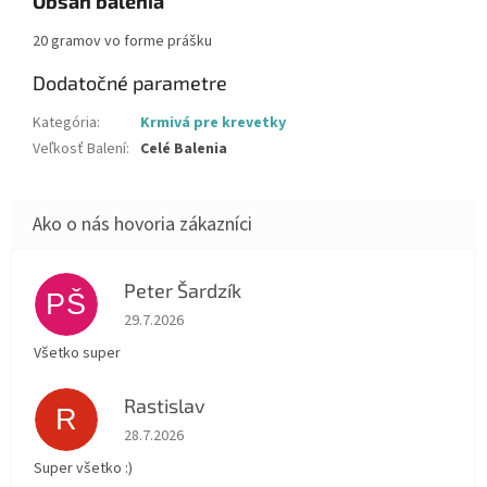
Obsah balenia
20 gramov vo forme prášku
Dodatočné parametre
Kategória
:
Krmivá pre krevetky
Veľkosť Balení
:
Celé Balenia
Peter Šardzík
PŠ
Hodnotenie obchodu je 5 z 5 hviezdičiek.
29.7.2026
Všetko super
Rastislav
R
Hodnotenie obchodu je 5 z 5 hviezdičiek.
28.7.2026
Super všetko :)