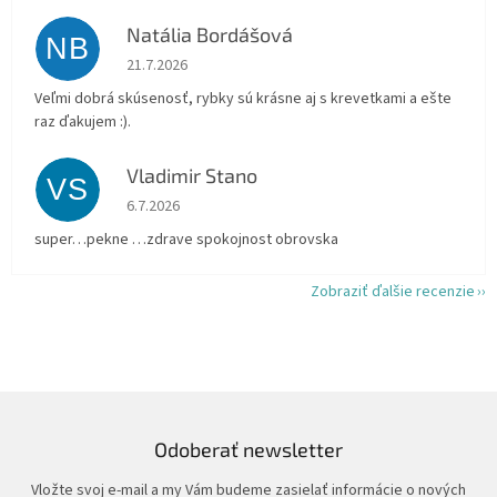
Natália Bordášová
NB
Hodnotenie obchodu je 5 z 5 hviezdičiek.
21.7.2026
Veľmi dobrá skúsenosť, rybky sú krásne aj s krevetkami a ešte
raz ďakujem :).
Vladimir Stano
VS
Hodnotenie obchodu je 5 z 5 hviezdičiek.
6.7.2026
super…pekne …zdrave spokojnost obrovska
Zobraziť ďalšie recenzie
Odoberať newsletter
Vložte svoj e-mail a my Vám budeme zasielať informácie o nových