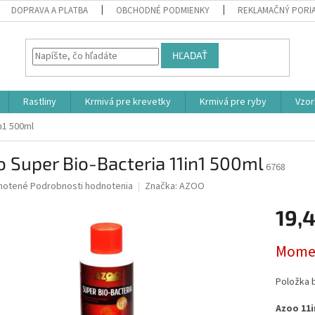
DOPRAVA A PLATBA
OBCHODNÉ PODMIENKY
REKLAMAČNÝ PORI
HĽADAŤ
Rastliny
Krmivá pre krevetky
Krmivá pre ryby
Vzor
n1 500ml
 Super Bio-Bacteria 11in1 500ml
6768
né
notené
Podrobnosti hodnotenia
Značka:
AZOO
nie
19,
u
Jednotk
Momen
cena:
iek.
Položka 
Azoo 11i