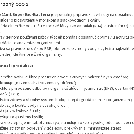
robný popis
 11in1 Super Bio-Bacteria
je špeciálny prípravok navrhnutý na dosiahnut
ujúceho biosystému v morskom a sladkovodnom akváriu.
ária okamžite odstraňuje toxické látky ako amoniak (NH4), dusitan (NO2), s
.
pravidelnom používaní každý týždeň pomáha dosiahnuť optimálnu aktivitu bi
adácie toxínov mikroorganizmami.
íva sa pravidelne s Azoo PSB, obmedzuje zmeny vody a vytvára najkvalitne
tredie, ideálne pre živé organizmy.
tnosti produktu:
amžite aktivuje filtre prostredníctvom aktívnych bakteriálnych kmeňov;
braňuje „novému akváriovému syndrómu“;
chlo a prirodzene odbúrava organické zlúčeniny, amoniak (NH3), dusitan (N
odík (H2S);
tvára zdravý a stabilný systém biologickej degradácie mikroorganizmami;
abilizuje kvalitu vody na vysokej úrovni;
da je kryštálovo čistá ;
yšuje rozpustený kyslík;
razne zlepšuje metabolizmus rýb, stimuluje rozvoj vysokej odolnosti voči
ižuje straty pri odlievaní v dôsledku prekrývania, minimalizuje stres;