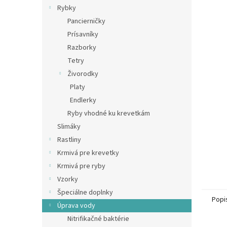
Rybky
Pancierničky
Prísavníky
Razborky
Tetry
Živorodky
Platy
Endlerky
Ryby vhodné ku krevetkám
Slimáky
Rastliny
Krmivá pre krevetky
Krmivá pre ryby
Vzorky
Špeciálne doplnky
Popi
Úprava vody
Nitrifikačné baktérie