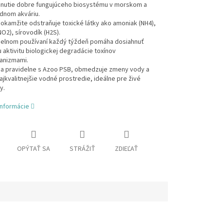
hnutie dobre fungujúceho biosystému v morskom a
dnom akváriu.
 okamžite odstraňuje toxické látky ako amoniak (NH4),
NO2), sírovodík (H2S).
idelnom používaní každý týždeň pomáha dosiahnuť
 aktivitu biologickej degradácie toxínov
anizmami.
sa pravidelne s Azoo PSB, obmedzuje zmeny vody a
ajkvalitnejšie vodné prostredie, ideálne pre živé
y.
informácie
OPÝTAŤ SA
STRÁŽIŤ
ZDIEĽAŤ