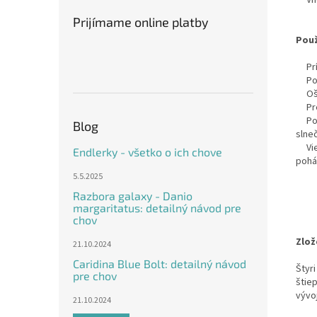
Vh
Prijímame online platby
Použ
Pr
Po
Oš
Pr
Po
Blog
slne
Vi
Endlerky - všetko o ich chove
pohár
5.5.2025
Razbora galaxy - Danio
margaritatus: detailný návod pre
chov
Zlož
21.10.2024
Caridina Blue Bolt: detailný návod
Štyri
pre chov
štie
vývo
21.10.2024