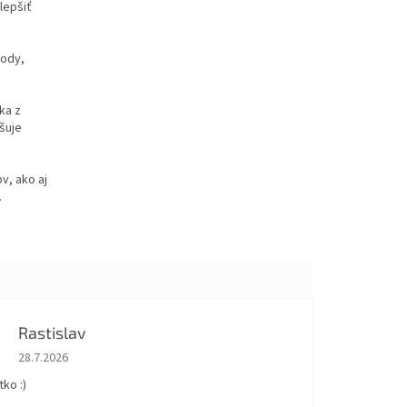
lepšiť
vody,
ka z
šuje
v, ako aj
.
Rastislav
Hodnotenie obchodu je 5 z 5 hviezdičiek.
28.7.2026
ko :)