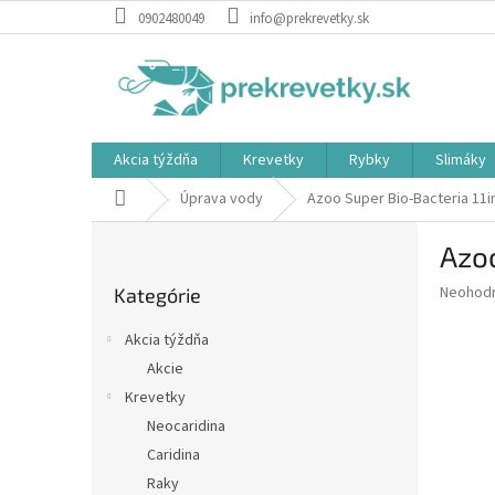
Prejsť
0902480049
info@prekrevetky.sk
na
obsah
Akcia týždňa
Krevetky
Rybky
Slimáky
Domov
Úprava vody
Azoo Super Bio-Bacteria 11i
B
Azoo
o
Preskočiť
č
Priemer
Neohod
Kategórie
kategórie
n
hodnote
ý
produkt
Akcia týždňa
p
je
Akcie
0,0
a
z
Krevetky
n
5
e
Neocaridina
hviezdič
l
Caridina
Raky