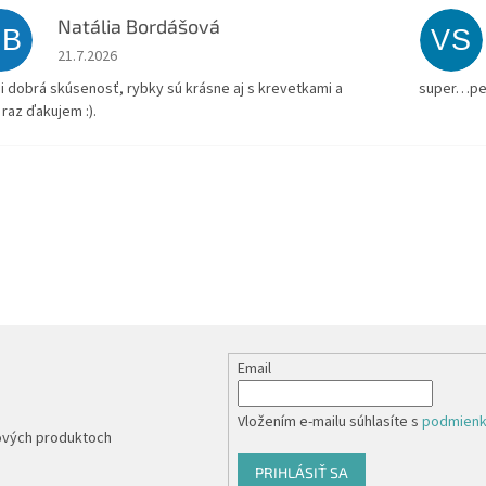
Natália Bordášová
NB
VS
Hodnotenie obchodu je 5 z 5 hviezdičiek.
21.7.2026
i dobrá skúsenosť, rybky sú krásne aj s krevetkami a
super…pe
 raz ďakujem :).
Email
Vložením e-mailu súhlasíte s
podmienk
nových produktoch
PRIHLÁSIŤ SA