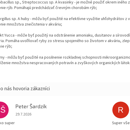
obacillus sp., Streptococcus sp. A kvasinky - je možné použiť okrem iného z
enie rýb. Pomáhajú predchádzať črevným chorobám rýb;
rgillus sp. A huby - môžu byť použité na efektívne využitie uhľohydrátov z 
enie množstva znečistenia v akváriu;
akt Yucca - môže byť použitý na odstránenie amoniaku, dusitanov a sírovodí
ria. Pomáha uvoľňovať ryby zo stresu spojeného so životom v akváriu, zlep
ie rýb;
my - môžu byť použité na posilnenie rozkladnej schopnosti mikroorganizmo
níženie množstva nespracovaných potravín a zvyškových organických látok
Peter Šardzík
PŠ
R
Hodnotenie obchodu je 5 z 5 hviezdičiek.
29.7.2026
ko super
Super všet