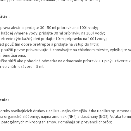
odný pre sladkovodné, rastlinné, morské, útesy a rybníky.
itie :
íprava akvária: pridajte 30 - 50 ml prípravku na 100 l vody;
 každej výmene vody: pridajte 30 ml prípravku na 100 l vody;
etrenie rýb: každý deň pridajte 10 ml prípravku na 100 l vody;
ed použitím dobre pretrepte a pridajte na vstup do filtra;
 použití pevne priskrutkujte.
Uchovávajte na chladnom mieste, vyhýbajte s
čnému žiareniu;
ečko slúži ako pohodlná odmerka na odmeranie prípravku.
1 plný uzáver = 2
 vo vnútri uzáveru = 5 ml.
enie
:
 druhy vynikajúcich druhov Bacillus - najkvalitnejšia látka Bacillus sp. Kmene
pia organické zlúčeniny, najmä amoniak (NH4) a dusičnany (NO2). Vďaka tomu 
j patogénnych mikroorganizmov. Pomáhajú pri prevencii chorôb;