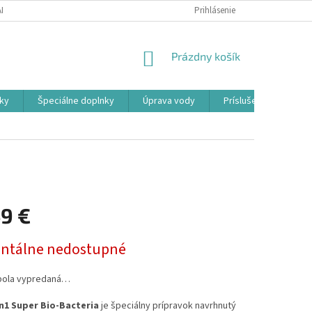
ADOK
PODMIENKY OCHRANY OSOBNÝCH ÚDAJOV
Prihlásenie
FORMULÁR ODSTÚ
NÁKUPNÝ
Prázdny košík
KOŠÍK
ky
Špeciálne doplnky
Úprava vody
Príslušenstvo
49 €
ová
tálne nedostupné
bola vypredaná…
n1 Super Bio-Bacteria
je špeciálny prípravok navrhnutý