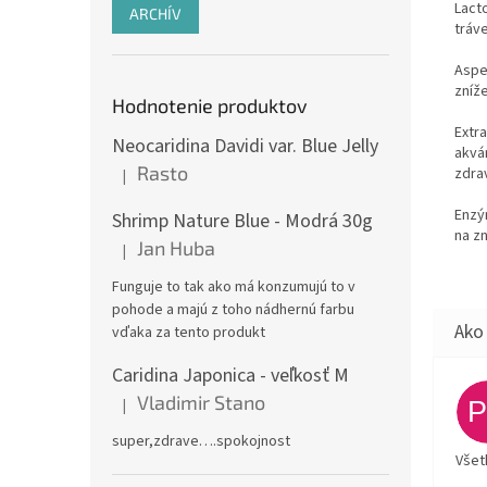
Lact
ARCHÍV
tráv
Aspe
zníž
Hodnotenie produktov
Extr
Neocaridina Davidi var. Blue Jelly
akvá
Rasto
zdrav
|
Hodnotenie produktu je 5 z 5 hviezdičiek.
Enzý
Shrimp Nature Blue - Modrá 30g
na z
Jan Huba
|
Hodnotenie produktu je 5 z 5 hviezdičiek.
Funguje to tak ako má konzumujú to v
pohode a majú z toho nádhernú farbu
vďaka za tento produkt
Caridina Japonica - veľkosť M
Vladimir Stano
|
Hodnotenie produktu je 5 z 5 hviezdičiek.
super,zdrave….spokojnost
Všet