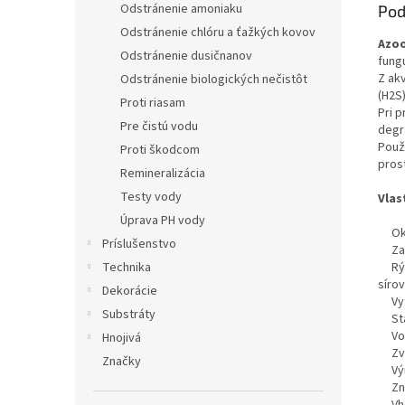
Odstránenie amoniaku
Pod
Odstránenie chlóru a ťažkých kovov
Azoo
Odstránenie dusičnanov
fung
Z akv
Odstránenie biologických nečistôt
(H2S)
Proti riasam
Pri 
Pre čistú vodu
degr
Použ
Proti škodcom
pros
Remineralizácia
Testy vody
Vlas
Úprava PH vody
Ok
Príslušenstvo
Za
Technika
Rý
sírov
Dekorácie
Vy
Substráty
St
Vo
Hnojivá
Zv
Značky
Vý
Zn