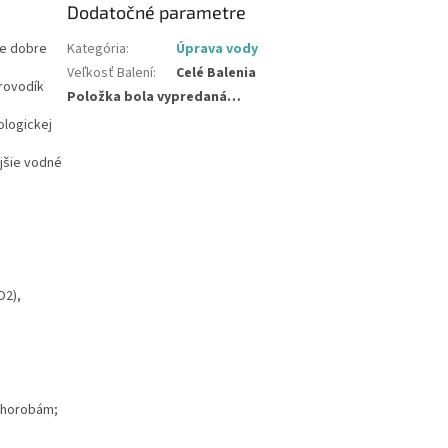
Dodatočné parametre
ie dobre
Kategória
:
Úprava vody
Veľkosť Balení
:
Celé Balenia
írovodík
Položka bola vypredaná…
ologickej
jšie vodné
O2),
 chorobám;