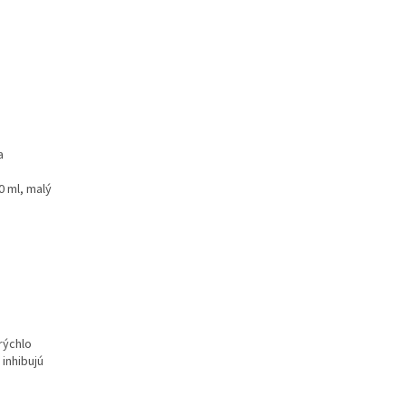
a
0 ml, malý
 rýchlo
inhibujú