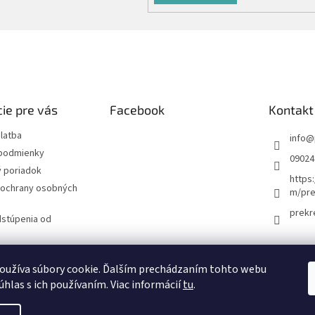
ie pre vás
Facebook
Kontakt
latba
info
@
podmienky
09024
 poriadok
https
ochrany osobných
m/pre
prekr
dstúpenia od
návka
oužíva súbory cookie. Ďalším prechádzaním tohto webu
úhlas s ich používaním. Viac informácií
tu
.