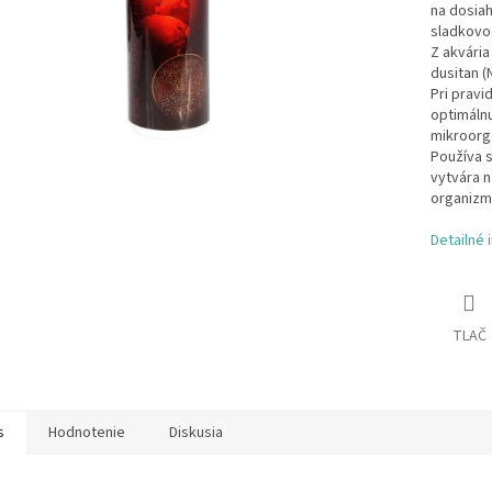
na dosia
sladkovo
Z akvária
dusitan (
Pri prav
optimálnu
mikroorg
Používa 
vytvára n
organizm
Detailné 
TLAČ
s
Hodnotenie
Diskusia