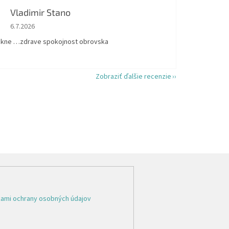
Vladimir Stano
Hodnotenie obchodu je 5 z 5 hviezdičiek.
6.7.2026
kne …zdrave spokojnost obrovska
Zobraziť ďalšie recenzie
ami ochrany osobných údajov