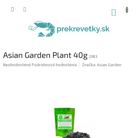
Prejsť
na
NÁKUP
obsah
KOŠÍK
Asian Garden Plant 40g
2983
Priemerné
Neohodnotené
Podrobnosti hodnotenia
Značka:
Asian Garden
hodnotenie
produktu
je
0,0
z
5
hviezdičiek.