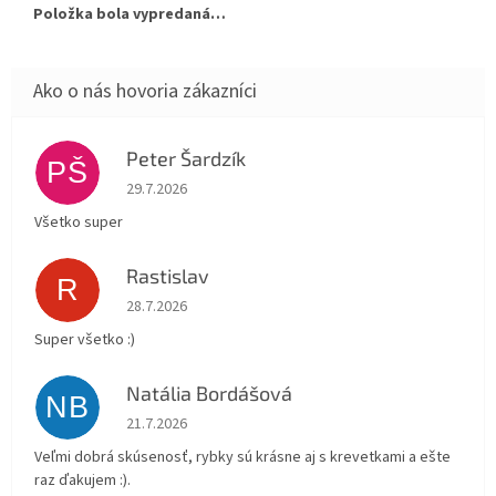
Položka bola vypredaná…
Peter Šardzík
PŠ
Hodnotenie obchodu je 5 z 5 hviezdičiek.
29.7.2026
Všetko super
Rastislav
R
Hodnotenie obchodu je 5 z 5 hviezdičiek.
28.7.2026
Super všetko :)
Natália Bordášová
NB
Hodnotenie obchodu je 5 z 5 hviezdičiek.
21.7.2026
Veľmi dobrá skúsenosť, rybky sú krásne aj s krevetkami a ešte
raz ďakujem :).