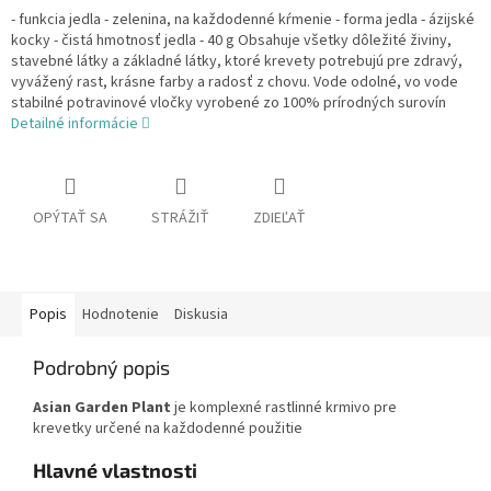
- funkcia jedla - zelenina, na každodenné kŕmenie
- forma jedla - ázijské
kocky
- čistá hmotnosť jedla - 40 g
Obsahuje všetky dôležité živiny,
stavebné látky a základné látky, ktoré krevety potrebujú pre zdravý,
vyvážený rast, krásne farby a radosť z chovu.
Vode odolné, vo vode
stabilné potravinové vločky vyrobené zo 100% prírodných surovín
Detailné informácie
OPÝTAŤ SA
STRÁŽIŤ
ZDIEĽAŤ
Popis
Hodnotenie
Diskusia
Podrobný popis
Asian Garden Plant
je komplexné rastlinné krmivo pre
krevetky určené na každodenné použitie
Hlavné vlastnosti