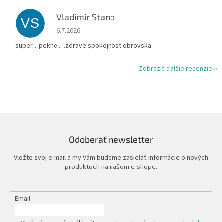
Vladimir Stano
VS
Hodnotenie obchodu je 5 z 5 hviezdičiek.
6.7.2026
super…pekne …zdrave spokojnost obrovska
Zobraziť ďalšie recenzie
Odoberať newsletter
Vložte svoj e-mail a my Vám budeme zasielať informácie o nových
produktoch na našom e-shope.
Email