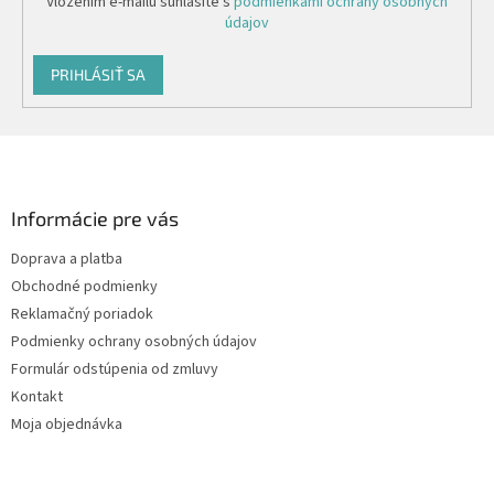
Vložením e-mailu súhlasíte s
podmienkami ochrany osobných
údajov
PRIHLÁSIŤ SA
Z
á
p
ä
Informácie pre vás
t
Doprava a platba
i
Obchodné podmienky
e
Reklamačný poriadok
Podmienky ochrany osobných údajov
Formulár odstúpenia od zmluvy
Kontakt
Moja objednávka