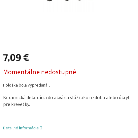
7,09 €
Jednotková
Momentálne nedostupné
cena:
Položka bola vypredaná…
Keramická dekorácia do akvária slúži ako ozdoba alebo úkryt
pre krevetky.
Detailné informácie