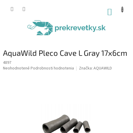
Prejsť
na
NÁKUP
obsah
KOŠÍK
AquaWild Pleco Cave L Gray 17x6cm
4897
Priemerné
Neohodnotené
Podrobnosti hodnotenia
Značka:
AQUAWILD
hodnotenie
produktu
je
0,0
z
5
hviezdičiek.