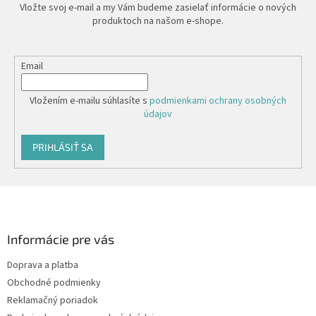
Vložte svoj e-mail a my Vám budeme zasielať informácie o nových
produktoch na našom e-shope.
Email
Vložením e-mailu súhlasíte s
podmienkami ochrany osobných
údajov
PRIHLÁSIŤ SA
Z
á
p
ä
Informácie pre vás
t
Doprava a platba
i
Obchodné podmienky
e
Reklamačný poriadok