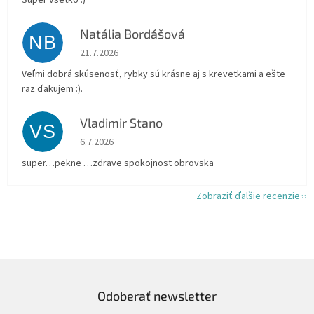
Super všetko :)
Natália Bordášová
NB
Hodnotenie obchodu je 5 z 5 hviezdičiek.
21.7.2026
Veľmi dobrá skúsenosť, rybky sú krásne aj s krevetkami a ešte
raz ďakujem :).
Vladimir Stano
VS
Hodnotenie obchodu je 5 z 5 hviezdičiek.
6.7.2026
super…pekne …zdrave spokojnost obrovska
Zobraziť ďalšie recenzie
Odoberať newsletter