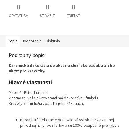
OPÝTAŤ SA
STRÁŽIŤ
ZDIEĽAŤ
Popis
Hodnotenie
Diskusia
Podrobný popis
Keramická dekorácia do akvária slúži ako ozdoba alebo
úkryt pre krevetky.
Hlavné vlastnosti
Materiál: Prírodná hlina
Vlastnosti: Veža s krevetami má dekoratívnu funkciu.
Krevety veľmi túžia zostať v jeho zákutiach.
Keramické dekorácie Aquawild sú vyrobené z kvalitnej
prírodnej hliny, bez farbív a sú 100% bezpečné pre ryby a