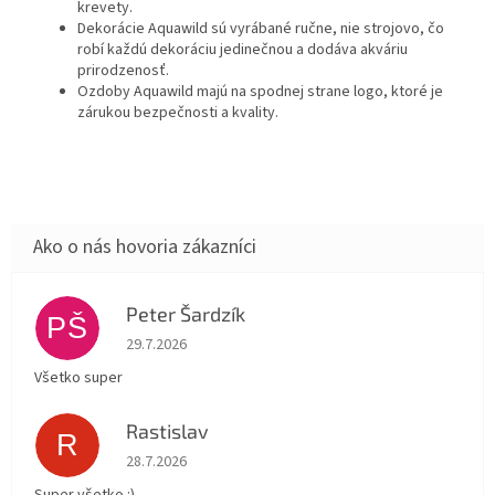
krevety.
Dekorácie Aquawild sú vyrábané ručne, nie strojovo, čo
robí každú dekoráciu jedinečnou a dodáva akváriu
prirodzenosť.
Ozdoby Aquawild majú na spodnej strane logo, ktoré je
zárukou bezpečnosti a kvality.
Peter Šardzík
PŠ
Hodnotenie obchodu je 5 z 5 hviezdičiek.
29.7.2026
Všetko super
Rastislav
R
Hodnotenie obchodu je 5 z 5 hviezdičiek.
28.7.2026