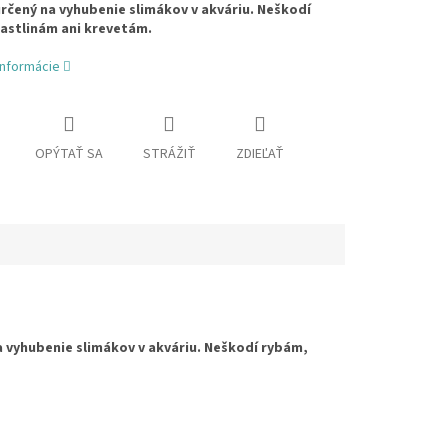
rčený na vyhubenie slimákov v akváriu. Neškodí
astlinám ani krevetám.
informácie
OPÝTAŤ SA
STRÁŽIŤ
ZDIEĽAŤ
a vyhubenie slimákov v akváriu. Neškodí rybám,