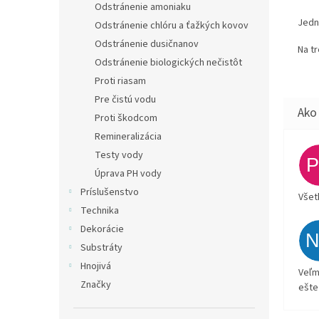
Odstránenie amoniaku
Jedn
Odstránenie chlóru a ťažkých kovov
Odstránenie dusičnanov
Na t
Odstránenie biologických nečistôt
Proti riasam
Pre čistú vodu
Proti škodcom
Remineralizácia
Testy vody
Úprava PH vody
Príslušenstvo
Všet
Technika
Dekorácie
Substráty
Hnojivá
Veľm
Značky
ešte