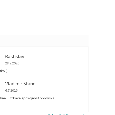
Rastislav
Hodnotenie obchodu je 5 z 5 hviezdičiek.
28.7.2026
ko :)
Vladimir Stano
Hodnotenie obchodu je 5 z 5 hviezdičiek.
6.7.2026
kne …zdrave spokojnost obrovska