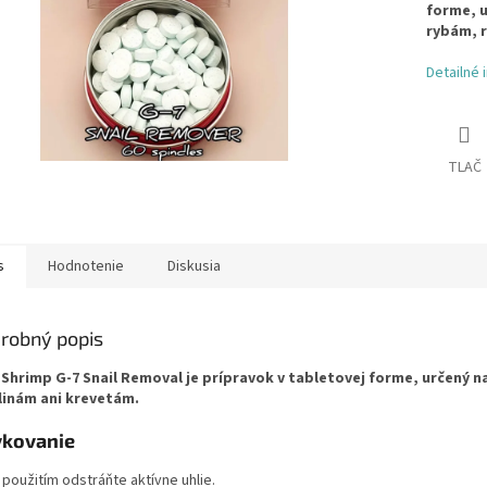
forme, u
rybám, r
Detailné 
TLAČ
s
Hodnotenie
Diskusia
robný popis
Shrimp G-7 Snail Removal je prípravok v tabletovej forme, určený n
linám ani krevetám.
kovanie
použitím odstráňte aktívne uhlie.