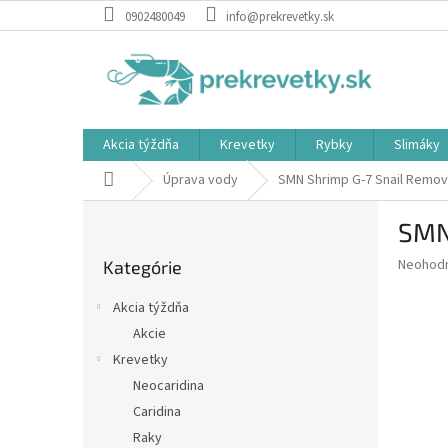
Prejsť
0902480049
info@prekrevetky.sk
na
obsah
Akcia týždňa
Krevetky
Rybky
Slimáky
Domov
Úprava vody
SMN Shrimp G-7 Snail Remova
B
SMN 
o
Preskočiť
č
Priemer
Neohod
Kategórie
kategórie
n
hodnote
ý
produkt
Akcia týždňa
p
je
Akcie
0,0
a
z
Krevetky
n
5
e
Neocaridina
hviezdič
l
Caridina
Raky