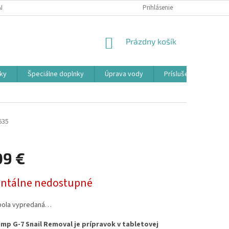
ADOK
PODMIENKY OCHRANY OSOBNÝCH ÚDAJOV
Prihlásenie
FORMULÁR ODSTÚ
NÁKUPNÝ
Prázdny košík
KOŠÍK
ky
Špeciálne doplnky
Úprava vody
Príslušenstvo
635
09 €
ová
tálne nedostupné
bola vypredaná…
mp G-7 Snail Removal je prípravok v tabletovej