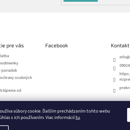
ie pre vás
Facebook
Kontakt
latba
info
@
podmienky
09024
 poriadok
https
ochrany osobných
m/pre
prekr
dstúpenia od
návka
oužíva súbory cookie. Ďalším prechádzaním tohto webu
úhlas s ich používaním. Viac informácií
tu
.