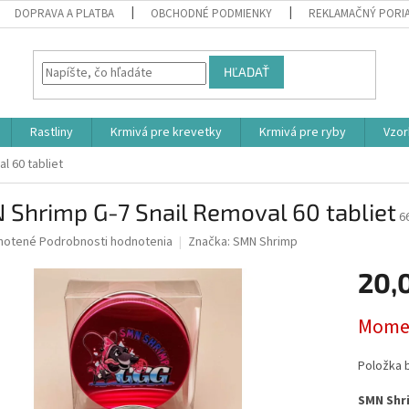
DOPRAVA A PLATBA
OBCHODNÉ PODMIENKY
REKLAMAČNÝ PORI
HĽADAŤ
Rastliny
Krmivá pre krevetky
Krmivá pre ryby
Vzor
l 60 tabliet
Shrimp G-7 Snail Removal 60 tabliet
6
né
notené
Podrobnosti hodnotenia
Značka:
SMN Shrimp
nie
20,
u
Jednotk
Momen
cena:
iek.
Položka 
SMN Shri