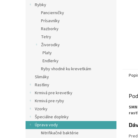
Rybky
Pancierničky
Prísavníky
Razborky
Tetry
Živorodky
Platy
Endlerky
Ryby vhodné ku krevetkám
Popi
Slimáky
Rastliny
Krmivá pre krevetky
Pod
Krmivá pre ryby
SMN 
Vzorky
rast
Špeciálne doplnky
Dáv
Úprava vody
Nitrifikačné baktérie
Pred 