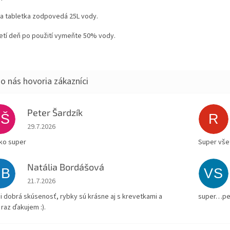
a tabletka zodpovedá 25L vody.
retí deň po použití vymeňte 50% vody.
Peter Šardzík
PŠ
R
Hodnotenie obchodu je 5 z 5 hviezdičiek.
29.7.2026
ko super
Super všet
Natália Bordášová
NB
VS
Hodnotenie obchodu je 5 z 5 hviezdičiek.
21.7.2026
i dobrá skúsenosť, rybky sú krásne aj s krevetkami a
super…pe
 raz ďakujem :).