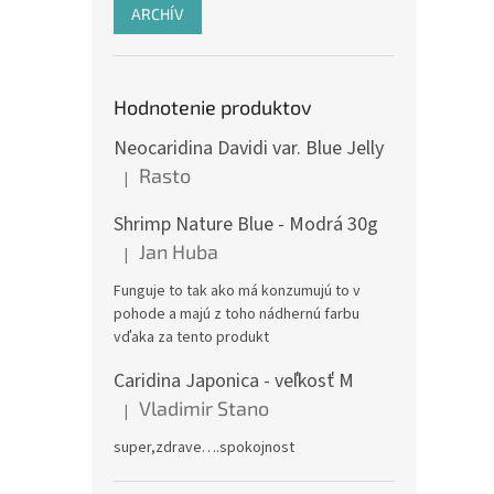
ARCHÍV
Hodnotenie produktov
Neocaridina Davidi var. Blue Jelly
Rasto
|
Hodnotenie produktu je 5 z 5 hviezdičiek.
Shrimp Nature Blue - Modrá 30g
Jan Huba
|
Hodnotenie produktu je 5 z 5 hviezdičiek.
Funguje to tak ako má konzumujú to v
pohode a majú z toho nádhernú farbu
vďaka za tento produkt
Caridina Japonica - veľkosť M
Vladimir Stano
|
Hodnotenie produktu je 5 z 5 hviezdičiek.
super,zdrave….spokojnost