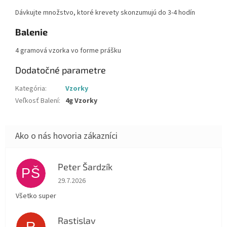
Dávkujte množstvo, ktoré krevety skonzumujú do 3-4 hodín
Balenie
4 gramová vzorka vo forme prášku
Dodatočné parametre
Kategória
:
Vzorky
Veľkosť Balení
:
4g Vzorky
Peter Šardzík
PŠ
Hodnotenie obchodu je 5 z 5 hviezdičiek.
29.7.2026
Všetko super
Rastislav