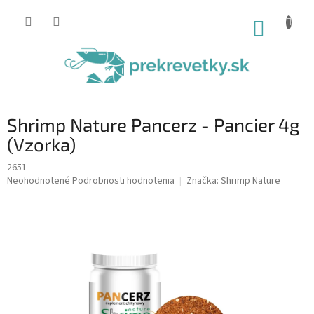
Prejsť
na
NÁKUP
obsah
KOŠÍK
Shrimp Nature Pancerz - Pancier 4g
(Vzorka)
2651
Priemerné
Neohodnotené
Podrobnosti hodnotenia
Značka:
Shrimp Nature
hodnotenie
produktu
je
0,0
z
5
hviezdičiek.