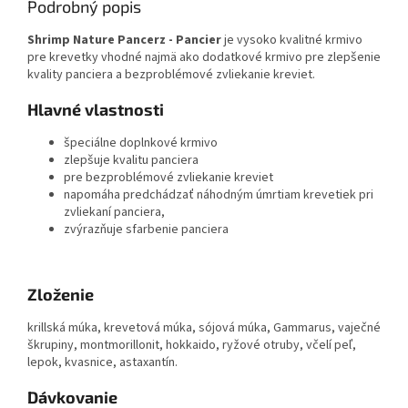
Podrobný popis
Shrimp Nature Pancerz - Pancier
je vysoko kvalitné krmivo
pre krevetky vhodné najmä ako dodatkové krmivo pre zlepšenie
kvality panciera a bezproblémové zvliekanie kreviet.
Hlavné vlastnosti
špeciálne doplnkové krmivo
zlepšuje kvalitu panciera
pre bezproblémové zvliekanie kreviet
napomáha predchádzať náhodným úmrtiam krevetiek pri
zvliekaní panciera,
zvýrazňuje sfarbenie panciera
Zloženie
krillská múka, krevetová múka, sójová múka, Gammarus, vaječné
škrupiny, montmorillonit, hokkaido, ryžové otruby, včelí peľ,
lepok, kvasnice, astaxantín.
Dávkovanie