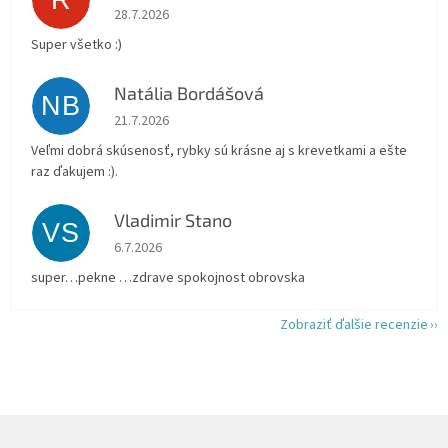
R
Hodnotenie obchodu je 5 z 5 hviezdičiek.
28.7.2026
Super všetko :)
Natália Bordášová
NB
Hodnotenie obchodu je 5 z 5 hviezdičiek.
21.7.2026
Veľmi dobrá skúsenosť, rybky sú krásne aj s krevetkami a ešte
raz ďakujem :).
Vladimir Stano
VS
Hodnotenie obchodu je 5 z 5 hviezdičiek.
6.7.2026
super…pekne …zdrave spokojnost obrovska
Zobraziť ďalšie recenzie