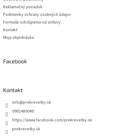
e
Reklamačný poriadok
Podmienky ochrany osobných údajov
Formulár odstúpenia od zmluvy
Kontakt
Moja objednávka
Facebook
Kontakt
info
@
prekrevetky.sk
0902480049
https://www.facebook.com/prekrevetky.sk
prekrevetky.sk