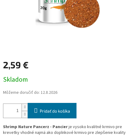
2,59 €
Jednotková
Skladom
cena:
Môžeme doručiť do:
12.8.2026
Pridať do košíka
Shrimp Nature Pancerz - Pancier
je vysoko kvalitné krmivo pre
krevetky vhodné najmä ako doplnkové krmivo pre zlepšenie kvality