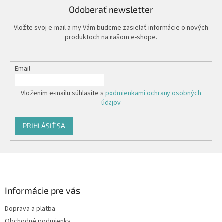
Odoberať newsletter
Vložte svoj e-mail a my Vám budeme zasielať informácie o nových
produktoch na našom e-shope.
Email
Vložením e-mailu súhlasíte s
podmienkami ochrany osobných
údajov
PRIHLÁSIŤ SA
Z
á
p
ä
Informácie pre vás
t
Doprava a platba
i
Obchodné podmienky