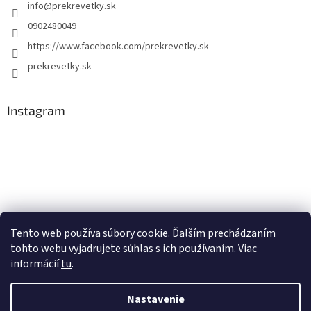
info
@
prekrevetky.sk
0902480049
https://www.facebook.com/prekrevetky.sk
prekrevetky.sk
Instagram
Tento web používa súbory cookie. Ďalším prechádzaním
tohto webu vyjadrujete súhlas s ich používaním. Viac
Sledovať na Instagrame
informácií
tu
.
Nastavenie
Vytvoril Shoptet