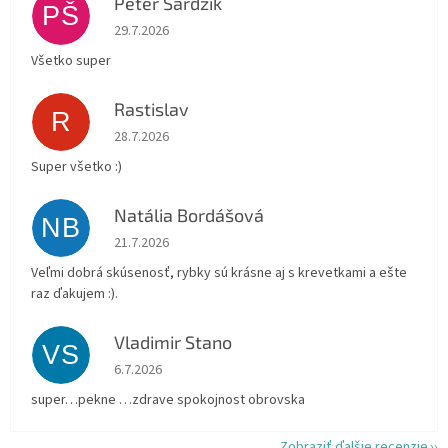
Peter Šardzík
PŠ
Hodnotenie obchodu je 5 z 5 hviezdičiek.
29.7.2026
Všetko super
Rastislav
R
Hodnotenie obchodu je 5 z 5 hviezdičiek.
28.7.2026
Super všetko :)
Natália Bordášová
NB
Hodnotenie obchodu je 5 z 5 hviezdičiek.
21.7.2026
Veľmi dobrá skúsenosť, rybky sú krásne aj s krevetkami a ešte
raz ďakujem :).
Vladimir Stano
VS
Hodnotenie obchodu je 5 z 5 hviezdičiek.
6.7.2026
super…pekne …zdrave spokojnost obrovska
Zobraziť ďalšie recenzie