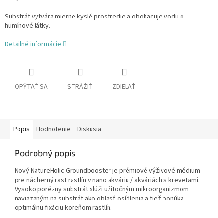
Substrát vytvára mierne kyslé prostredie a obohacuje vodu o
humínové látky.
Detailné informácie
OPÝTAŤ SA
STRÁŽIŤ
ZDIEĽAŤ
Popis
Hodnotenie
Diskusia
Podrobný popis
Nový NatureHolic Groundbooster je prémiové výživové médium
pre nádherný rast rastlín v nano akváriu / akváriách s krevetami.
Vysoko porézny substrát slúži užitočným mikroorganizmom
naviazaným na substrát ako oblasť osídlenia a tiež ponúka
optimálnu fixáciu koreňom rastlín.