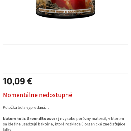
10,09 €
Jednotková
Momentálne nedostupné
cena:
Položka bola vypredaná…
Natureholic GroundBooster je
vysoko porézny materiál, v ktorom
sa ideálne usadzujú baktérie, ktoré rozkladajú organické znečisťujúce
látky