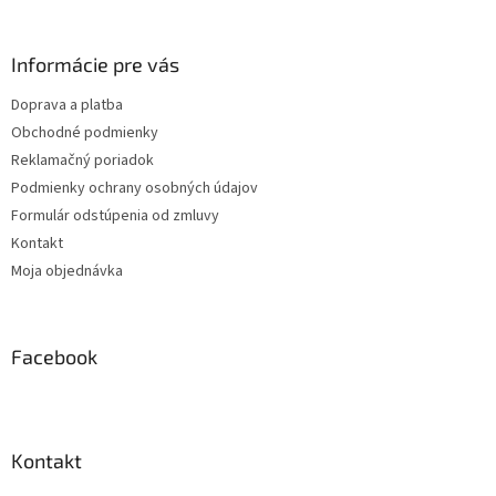
á
p
ä
Informácie pre vás
t
Doprava a platba
i
Obchodné podmienky
e
Reklamačný poriadok
Podmienky ochrany osobných údajov
Formulár odstúpenia od zmluvy
Kontakt
Moja objednávka
Facebook
Kontakt