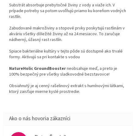
Substrát absorbuje prebytočné živiny z vody a viaže ich. V
prípade potreby sa potom uvoľňujú priamo ku koreňom vodných
rastlín.
Zabudované makroživiny a stopové prvky poskytujú rastlinám v
akváriu všetky dôležité živiny až na 24 mesiacov. To zaručuje
nádherný, úžasný rast rastlín.
Spiace bakteriálne kultúry v tejto pôde sú dostupné ako trvalé
formy. Aktivujú sa pri kontakte s vodou
NatureHolic GroundBooster
neobsahuje meď, a preto je
100% bezpečný pre všetky sladkovodné bezstavovce!
Obsiahnutý je aj cenný rašelinový extrakt s humínovými látkami,
ktorý zaisťuje mierne kyslé prostredie.