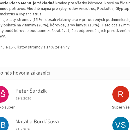
erle Pleco Menu je základné
krmivo pre všetky kôrovce, ktoré sa živia r
linnou potravou. Vhodné najmä pre ryby rodov Ancistrus, Peckoltia, Glyptop
ancistrus a Hypancistrus.
huje listy stromov (15 % - obsah vlákniny ako v prirodzených podmienkach)
asy bohaté na vitamíny (20 %), kôrovce, larvy hmyzu (10 %). Tieto cca 12 mm
ety budú kôrovce postupne zoškrabávať, čo zodpovedá aj ich prirodzeném
avy.
huje 15% listov stromov a 14% zeleniny
Peter Šardzík
PŠ
R
Hodnotenie obchodu je 5 z 5 hviezdičiek.
29.7.2026
ko super
Super všet
Natália Bordášová
NB
VS
Hodnotenie obchodu je 5 z 5 hviezdičiek.
21.7.2026