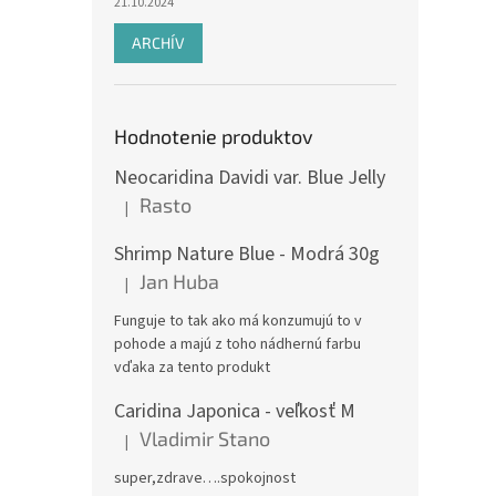
21.10.2024
ARCHÍV
Hodnotenie produktov
Neocaridina Davidi var. Blue Jelly
Rasto
|
Hodnotenie produktu je 5 z 5 hviezdičiek.
Shrimp Nature Blue - Modrá 30g
Jan Huba
|
Hodnotenie produktu je 5 z 5 hviezdičiek.
Funguje to tak ako má konzumujú to v
pohode a majú z toho nádhernú farbu
vďaka za tento produkt
Caridina Japonica - veľkosť M
Vladimir Stano
|
Hodnotenie produktu je 5 z 5 hviezdičiek.
super,zdrave….spokojnost