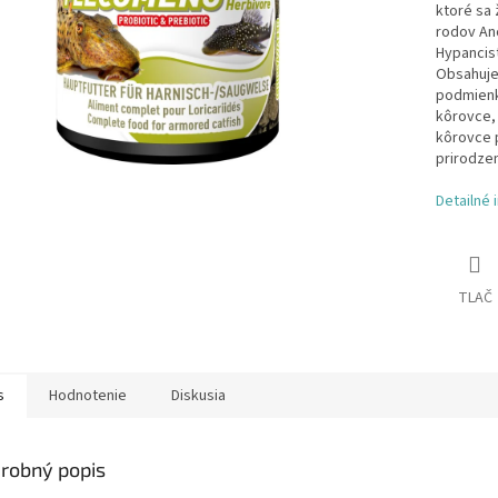
ktoré sa 
rodov Anc
Hypancist
Obsahuje 
podmienka
kôrovce, 
kôrovce 
prirodze
Detailné 
TLAČ
s
Hodnotenie
Diskusia
robný popis