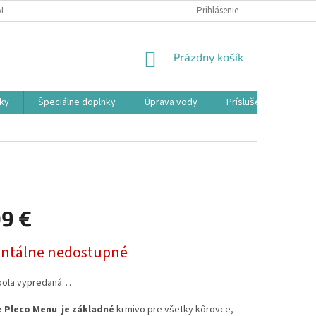
ADOK
PODMIENKY OCHRANY OSOBNÝCH ÚDAJOV
Prihlásenie
FORMULÁR ODSTÚ
NÁKUPNÝ
Prázdny košík
KOŠÍK
ky
Špeciálne doplnky
Úprava vody
Príslušenstvo
09 €
ová
tálne nedostupné
bola vypredaná…
 Pleco Menu je základné
krmivo pre všetky kôrovce,