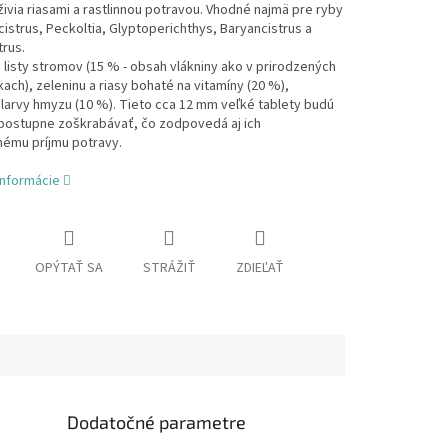
živia riasami a rastlinnou potravou. Vhodné najmä pre ryby
istrus, Peckoltia, Glyptoperichthys, Baryancistrus a
rus.
listy stromov (15 % - obsah vlákniny ako v prirodzených
ch), zeleninu a riasy bohaté na vitamíny (20 %),
larvy hmyzu (10 %). Tieto cca 12 mm veľké tablety budú
postupne zoškrabávať, čo zodpovedá aj ich
nému príjmu potravy.
informácie
OPÝTAŤ SA
STRÁŽIŤ
ZDIEĽAŤ
Dodatočné parametre