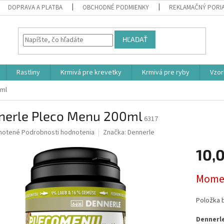
DOPRAVA A PLATBA
OBCHODNÉ PODMIENKY
REKLAMAČNÝ PORI
HĽADAŤ
Rastliny
Krmivá pre krevetky
Krmivá pre ryby
Vzor
0ml
nerle Pleco Menu 200ml
6317
né
notené
Podrobnosti hodnotenia
Značka:
Dennerle
nie
10,
u
Jednotk
Momen
cena:
iek.
Položka 
Dennerle