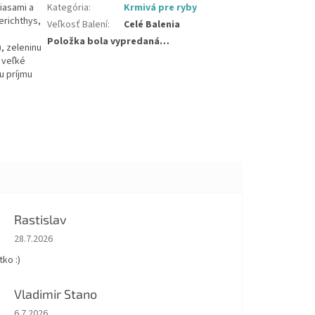
iasami a
Kategória
:
Krmivá pre ryby
erichthys,
Veľkosť Balení
:
Celé Balenia
Položka bola vypredaná…
, zeleninu
 veľké
u príjmu
Rastislav
Hodnotenie obchodu je 5 z 5 hviezdičiek.
28.7.2026
ko :)
Vladimir Stano
Hodnotenie obchodu je 5 z 5 hviezdičiek.
6.7.2026