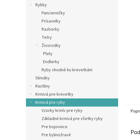
Rybky
Pancierničky
Prísavníky
Razborky
Tetry
Živorodky
Platy
Endlerky
Ryby vhodné ku krevetkám
Slimáky
Rastliny
Krmivá pre krevetky
Krmivá pre ryby
Vzorky krmív pre ryby
Popi
Základné krmivá pre všetky ryby
Pre bojovnice
Pod
Pre bylinožravé