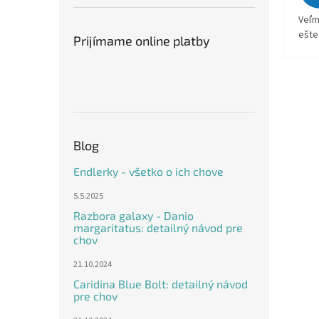
Veľm
ešte
Prijímame online platby
Blog
Endlerky - všetko o ich chove
5.5.2025
Razbora galaxy - Danio
margaritatus: detailný návod pre
chov
21.10.2024
Caridina Blue Bolt: detailný návod
pre chov