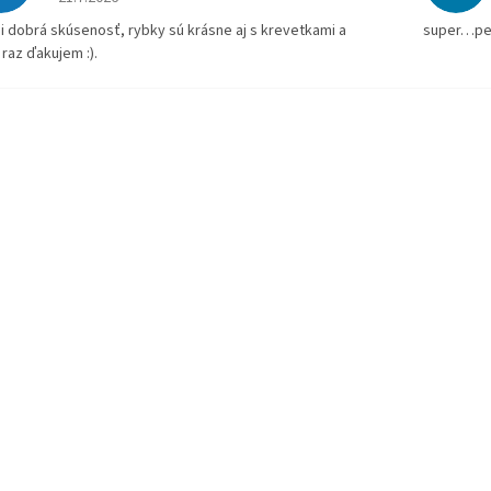
i dobrá skúsenosť, rybky sú krásne aj s krevetkami a
super…pe
 raz ďakujem :).