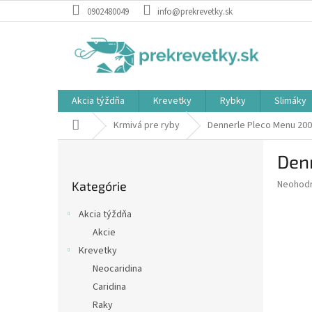
Prejsť
0902480049
info@prekrevetky.sk
na
obsah
Akcia týždňa
Krevetky
Rybky
Slimáky
Domov
Krmivá pre ryby
Dennerle Pleco Menu 20
B
Den
o
Preskočiť
č
Priemer
Neohod
Kategórie
kategórie
n
hodnote
ý
produkt
Akcia týždňa
p
je
Akcie
0,0
a
z
Krevetky
n
5
e
Neocaridina
hviezdič
l
Caridina
Raky