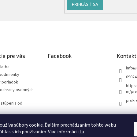
PRIHLÁSIŤ SA
ie pre vás
Facebook
Kontakt
latba
info
@
podmienky
09024
 poriadok
https
ochrany osobných
m/pre
prekr
dstúpenia od
návka
oužíva súbory cookie. Ďalším prechádzaním tohto webu
úhlas s ich používaním. Viac informácií
tu
.