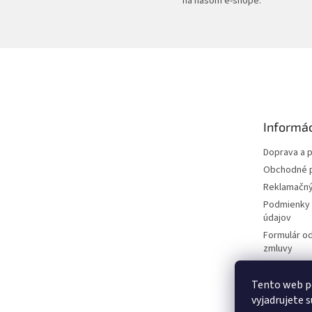
na našom e-shope.
Z
á
p
ä
t
Informác
i
e
Doprava a p
Obchodné 
Reklamačný
Podmienky 
údajov
Formulár o
zmluvy
Kontakt
Moja objed
Tento web p
vyjadrujete s