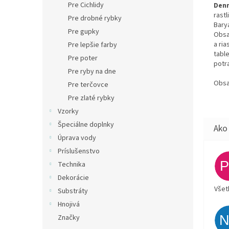
Pre Cichlidy
Denn
rast
Pre drobné rybky
Bary
Pre gupky
Obsa
a ri
Pre lepšie farby
tabl
Pre poter
potr
Pre ryby na dne
Obsa
Pre terčovce
Pre zlaté rybky
Vzorky
Špeciálne doplnky
Úprava vody
Príslušenstvo
Technika
Dekorácie
Všet
Substráty
Hnojivá
Značky