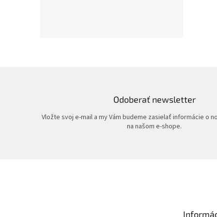
Odoberať newsletter
Vložte svoj e-mail a my Vám budeme zasielať informácie o 
na našom e-shope.
Z
á
p
ä
t
Informác
i