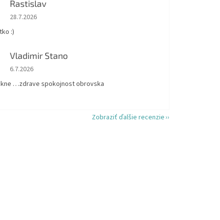
Rastislav
Hodnotenie obchodu je 5 z 5 hviezdičiek.
28.7.2026
ko :)
Vladimir Stano
Hodnotenie obchodu je 5 z 5 hviezdičiek.
6.7.2026
kne …zdrave spokojnost obrovska
Zobraziť ďalšie recenzie