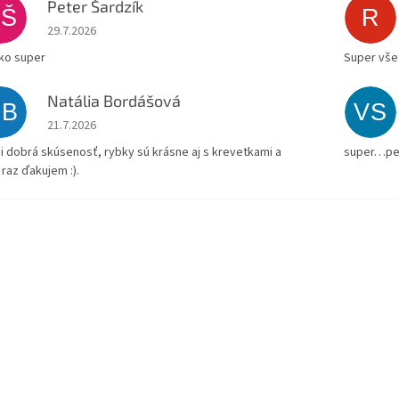
Peter Šardzík
PŠ
R
Hodnotenie obchodu je 5 z 5 hviezdičiek.
29.7.2026
ko super
Super všet
Natália Bordášová
NB
VS
Hodnotenie obchodu je 5 z 5 hviezdičiek.
21.7.2026
i dobrá skúsenosť, rybky sú krásne aj s krevetkami a
super…pe
 raz ďakujem :).