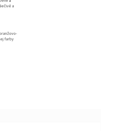
obené
z
liečivé a
 oranžovo-
ej farby