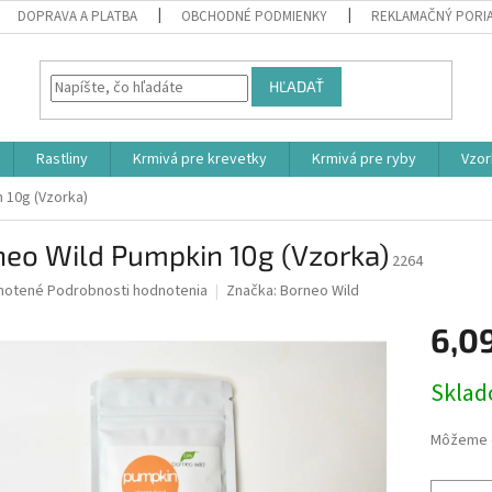
DOPRAVA A PLATBA
OBCHODNÉ PODMIENKY
REKLAMAČNÝ PORI
HĽADAŤ
Rastliny
Krmivá pre krevetky
Krmivá pre ryby
Vzor
 10g (Vzorka)
neo Wild Pumpkin 10g (Vzorka)
2264
né
notené
Podrobnosti hodnotenia
Značka:
Borneo Wild
nie
6,0
u
Jednotk
Skla
cena:
iek.
Môžeme d