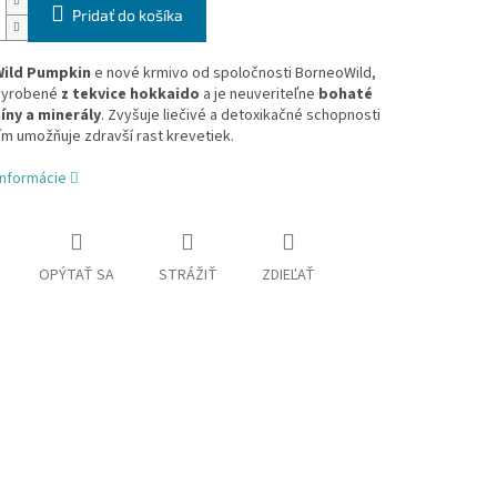
Pridať do košíka
ild Pumpkin
e nové krmivo od spoločnosti BorneoWild,
 vyrobené
z tekvice hokkaido
a je neuveriteľne
bohaté
íny a minerály
. Zvyšuje liečivé a detoxikačné schopnosti
ím umožňuje zdravší rast krevetiek.
informácie
OPÝTAŤ SA
STRÁŽIŤ
ZDIEĽAŤ