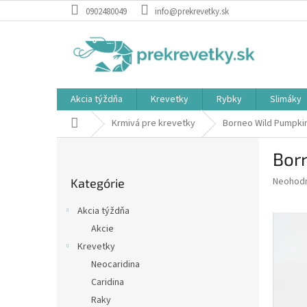
Prejsť
0902480049
info@prekrevetky.sk
na
obsah
Akcia týždňa
Krevetky
Rybky
Slimáky
Domov
Krmivá pre krevetky
Borneo Wild Pumpkin
B
Bor
o
Preskočiť
č
Priemer
Neohod
Kategórie
kategórie
n
hodnote
ý
produkt
Akcia týždňa
p
je
Akcie
0,0
a
z
Krevetky
n
5
e
Neocaridina
hviezdič
l
Caridina
Raky