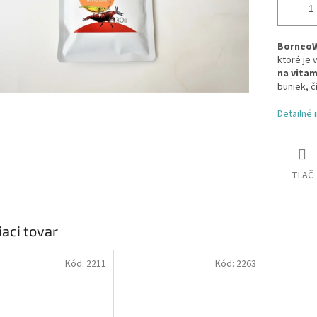
BorneoW
ktoré je
na vitam
buniek, č
Detailné 
TLAČ
iaci tovar
Kód:
2211
Kód:
2263