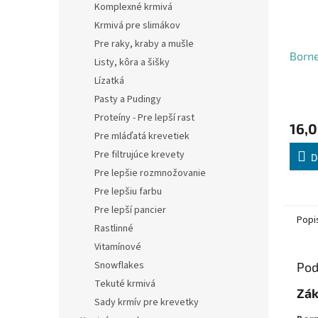
Komplexné krmivá
Krmivá pre slimákov
Pre raky, kraby a mušle
Born
Listy, kôra a šišky
Lízatká
Pasty a Pudingy
Priem
hodno
Proteíny - Pre lepší rast
16,0
produ
Pre mláďatá krevetiek
je
Pre filtrujúce krevety
5,0
D
z
Pre lepšie rozmnožovanie
5
Pre lepšiu farbu
hviezd
Pre lepší pancier
Popi
Rastlinné
Vitamínové
Snowflakes
Pod
Tekuté krmivá
Zák
Sady krmív pre krevetky