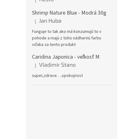
Hodnotenie produktu je 5 z 5 hviezdičiek.
Shrimp Nature Blue - Modrá 30g
Jan Huba
|
Hodnotenie produktu je 5 z 5 hviezdičiek.
Funguje to tak ako má konzumujú to v
pohode a majú z toho nádhernú farbu
vďaka za tento produkt
Caridina Japonica - veľkosť M
Vladimir Stano
|
Hodnotenie produktu je 5 z 5 hviezdičiek.
super,zdrave….spokojnost