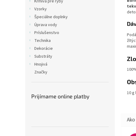
Bor
Krmivá pre ryby
tekv
Vzorky
deto
Špeciálne doplnky
Dáv
Úprava vody
Príslušenstvo
Podá
žltýc
Technika
maxi
Dekorácie
Substráty
Zl
Hnojivá
100%
Značky
Ob
10 g 
Prijímame online platby