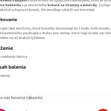
neoWild Pumpkin
e nové krmivo od spoločnosti BorneoWild, ktoré je vyr
ice hokkaido
a je neuveriteľne
bohaté na vitamíny a minerály
. Zvyšuje 
xikačné schopnosti buniek, čím umožňuje zdravší rast krevetiek.
kovanie
vajte také množstvo, ktoré krevetky skonzumujú do 2 hodín. Kvôli obsahu
h karotenoidov používajte u druhov bee shrimp, ktoré majú na tele viac biel
málne raz až dvakrát týždenne.
oženie
 Hokkaido tekvica
sah balenia
balenie