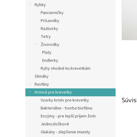
Rybky
Pancierničky
Prísavníky
Razborky
Tetry
Živorodky
Platy
Endlerky
Ryby vhodné ku krevetkám
Slimáky
Rastliny
Krmivá pre krevetky
Súvis
Vzorky krmív pre krevetky
Bakteriálne - tvorba biofilmu
Enzýmy - pre lepší príjem živín
Jednozložkové
Glukány - zlepšenie imunity