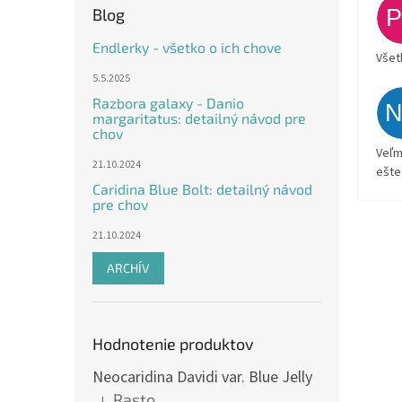
Blog
Endlerky - všetko o ich chove
Všet
5.5.2025
Razbora galaxy - Danio
margaritatus: detailný návod pre
chov
Veľm
21.10.2024
ešte
Caridina Blue Bolt: detailný návod
pre chov
21.10.2024
ARCHÍV
Hodnotenie produktov
Neocaridina Davidi var. Blue Jelly
Rasto
|