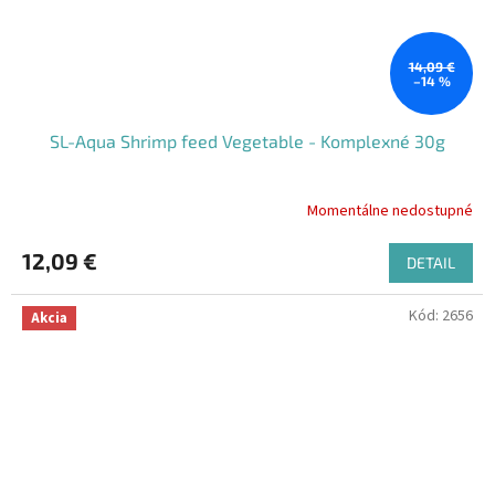
14,09 €
–14 %
SL-Aqua Shrimp feed Vegetable - Komplexné 30g
Momentálne nedostupné
Priemerné
hodnotenie
produktu
12,09 €
DETAIL
je
5,0
Kód:
2656
z
Akcia
5
hviezdičiek.