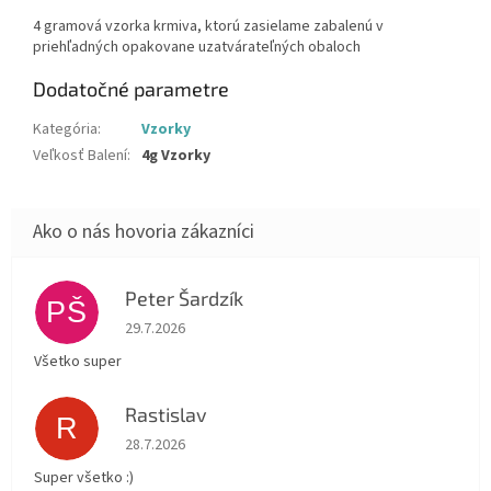
4 gramová vzorka krmiva, ktorú zasielame zabalenú v
priehľadných opakovane uzatvárateľných obaloch
Dodatočné parametre
Kategória
:
Vzorky
Veľkosť Balení
:
4g Vzorky
Peter Šardzík
PŠ
Hodnotenie obchodu je 5 z 5 hviezdičiek.
29.7.2026
Všetko super
Rastislav
R
Hodnotenie obchodu je 5 z 5 hviezdičiek.
28.7.2026
Super všetko :)