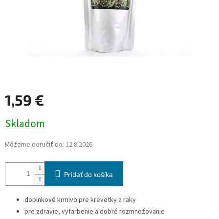
1,59 €
Jednotková
Skladom
cena:
Môžeme doručiť do:
12.8.2026
Pridať do košíka
doplnkové krmivo pre krevetky a raky
pre zdravie, vyfarbenie a dobré rozmnožovanie