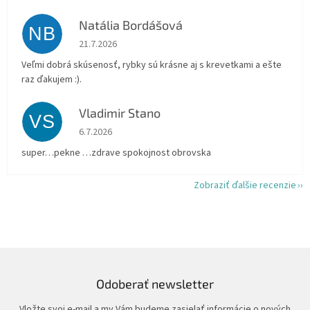
Natália Bordášová
NB
Hodnotenie obchodu je 5 z 5 hviezdičiek.
21.7.2026
Veľmi dobrá skúsenosť, rybky sú krásne aj s krevetkami a ešte
raz ďakujem :).
Vladimir Stano
VS
Hodnotenie obchodu je 5 z 5 hviezdičiek.
6.7.2026
super…pekne …zdrave spokojnost obrovska
Zobraziť ďalšie recenzie
Odoberať newsletter
Vložte svoj e-mail a my Vám budeme zasielať informácie o nových