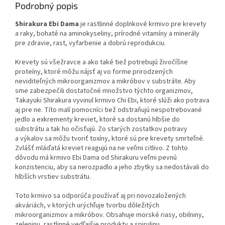
Podrobný popis
Shirakura Ebi Dama
je rastlinné doplnkové krmivo pre krevety
a raky, bohaté na aminokyseliny, prírodné vitamíny a minerály
pre zdravie, rast, vyfarbenie a dobrú reprodukciu.
Krevety sú všežravce a ako také tiež potrebujú živočíšne
proteíny, ktoré môžu nájsť aj vo forme prirodzených
neviditeľných mikroorganizmov a mikróbov v substráte. Aby
sme zabezpečili dostatočné množstvo týchto organizmov,
Takayuki Shirakura vyvinul krmivo Chi Ebi, ktoré slúži ako potrava
aj pre ne. Títo malí pomocníci tiež odstraňujú nespotrebované
jedlo a exkrementy kreviet, ktoré sa dostanú hlbšie do
substrátu a tak ho očisťujú. Zo starých zostatkov potravy
a výkalov sa môžu tvoriť toxíny, ktoré sú pre krevety smrteľné.
Zvlášť mláďatá kreviet reagujú na ne veľmi citlivo. Z tohto
dôvodu má krmivo Ebi Dama od Shirakuru veľmi pevnú
konzistenciu, aby sa nerozpadlo a jeho zbytky sa nedostávali do
hlbších vrstiev substrátu.
Toto krmivo sa odporúča používať aj pri novozaložených
akváriách, v ktorých urýchľuje tvorbu dôležitých
mikroorganizmov a mikróbov. Obsahuje morské riasy, obilniny,
zeleninu, rastlinné vedľajšie produkty a spirulinu.