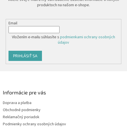
produktoch na našom e-shope.
Email
Vložením e-mailu súhlasíte s
podmienkami ochrany osobných
údajov
PRIHLÁSIŤ SA
Z
á
p
ä
Informácie pre vás
t
Doprava a platba
i
Obchodné podmienky
e
Reklamačný poriadok
Podmienky ochrany osobných údajov