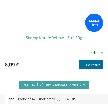
10,09 €
–19 %
Shrimp Nature Yellow - Žltá 30g
Skladom
Priemerné
hodnotenie
produktu
8,09 €
Do košíka
je
5,0
z
5
hviezdičiek.
ZOBRAZIŤ VŠETKY SÚVISIACE PRODUKTY
Popis
Podobné (4)
Hodnotenie (3)
Diskusia