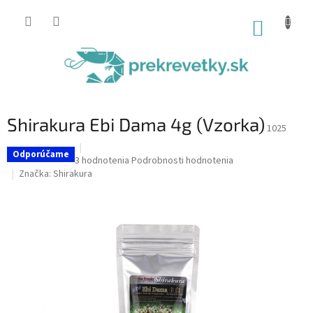
Prejsť
na
NÁKUP
obsah
KOŠÍK
Shirakura Ebi Dama 4g (Vzorka)
1025
Odporúčame
Priemerné
3 hodnotenia
Podrobnosti hodnotenia
hodnotenie
Značka:
Shirakura
produktu
je
4,7
z
5
hviezdičiek.