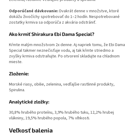
Odporúčané dávkovanie:
Dvakrát denne v množstve, ktoré
dokážu živočíchy spotrebovať do 1
–
2 hodín. Nespotrebované
zostatky krmiva sa odporúča z akvária odstrániť.
Ako krmiť Shirakura Ebi Dama Special?
Kŕmte malým množstvom 2x denne. Aj napriek tomu, že Ebi Dama
Special takmer neznečisťuje vodu, aj tak kŕmte striedmo a
zvyšky krmiva odstraňujte. Po otvorení skladujte na chladnom
mieste.
Zloženie:
Morské riasy, obilie, zelenina, vedľajšie rastlinné produkty,
Spirulina.
Analytické zložky:
30,8% hrubého proteínu, 3,9% hrubého tuku, 12,2% hrubej
vlákniny, 19,5% hrubého popola, 7% vlhkosti.
Veľkosť balenia