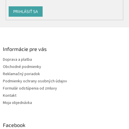
PRIHLÁSIŤ SA
Z
á
p
ä
Informácie pre vás
t
Doprava a platba
i
Obchodné podmienky
e
Reklamačný poriadok
Podmienky ochrany osobných údajov
Formulár odstúpenia od zmluvy
Kontakt
Moja objednávka
Facebook