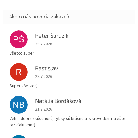
Peter Šardzík
PŠ
Hodnotenie obchodu je 5 z 5 hviezdičiek.
29.7.2026
Všetko super
Rastislav
R
Hodnotenie obchodu je 5 z 5 hviezdičiek.
28.7.2026
Super všetko :)
Natália Bordášová
NB
Hodnotenie obchodu je 5 z 5 hviezdičiek.
21.7.2026
Veľmi dobrá skúsenosť, rybky sú krásne aj s krevetkami a ešte
raz ďakujem :).