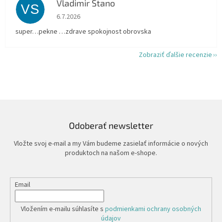
Vladimir Stano
VS
Hodnotenie obchodu je 5 z 5 hviezdičiek.
6.7.2026
super…pekne …zdrave spokojnost obrovska
Zobraziť ďalšie recenzie
Odoberať newsletter
Vložte svoj e-mail a my Vám budeme zasielať informácie o nových
produktoch na našom e-shope.
Email
Vložením e-mailu súhlasíte s
podmienkami ochrany osobných
údajov