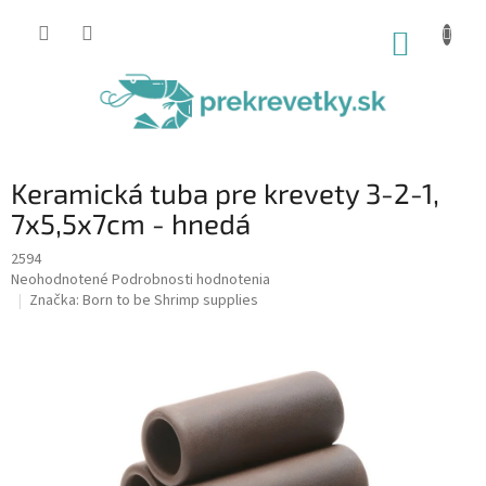
Prejsť
na
NÁKUP
obsah
KOŠÍK
Keramická tuba pre krevety 3-2-1,
7x5,5x7cm - hnedá
2594
Priemerné
Neohodnotené
Podrobnosti hodnotenia
hodnotenie
Značka:
Born to be Shrimp supplies
produktu
je
0,0
z
5
hviezdičiek.