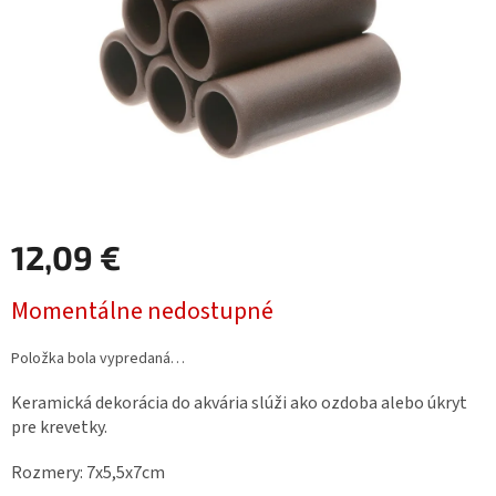
12,09 €
Jednotková
Momentálne nedostupné
cena:
Položka bola vypredaná…
Keramická dekorácia do akvária slúži ako ozdoba alebo úkryt
pre krevetky.
Rozmery: 7x5,5x7
cm