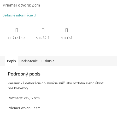
Priemer otvoru: 2 cm
Detailné informácie
OPÝTAŤ SA
STRÁŽIŤ
ZDIEĽAŤ
Popis
Hodnotenie
Diskusia
Podrobný popis
Keramická dekorácia do akvária slúži ako ozdoba alebo úkryt
pre krevetky.
Rozmery: 7x5,5x7
cm
Priemer otvoru: 2 cm