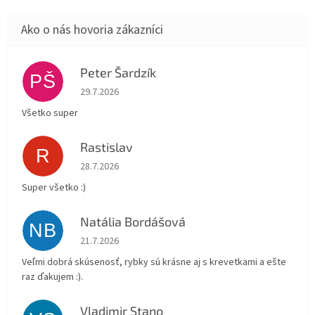
Peter Šardzík
PŠ
Hodnotenie obchodu je 5 z 5 hviezdičiek.
29.7.2026
Všetko super
Rastislav
R
Hodnotenie obchodu je 5 z 5 hviezdičiek.
28.7.2026
Super všetko :)
Natália Bordášová
NB
Hodnotenie obchodu je 5 z 5 hviezdičiek.
21.7.2026
Veľmi dobrá skúsenosť, rybky sú krásne aj s krevetkami a ešte
raz ďakujem :).
Vladimir Stano