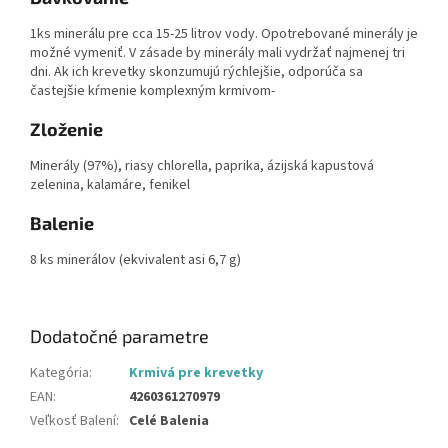
1ks minerálu pre cca 15-25 litrov vody. Opotrebované minerály je
možné vymeniť. V zásade by minerály mali vydržať najmenej tri
dni. Ak ich krevetky skonzumujú rýchlejšie, odporúča sa
častejšie kŕmenie komplexným krmivom-
Zloženie
Minerály (97%), riasy chlorella, paprika, ázijská kapustová
zelenina, kalamáre, fenikel
Balenie
8 ks minerálov (ekvivalent asi 6,7 g)
Dodatočné parametre
Kategória
:
Krmivá pre krevetky
EAN
:
4260361270979
Veľkosť Balení
:
Celé Balenia