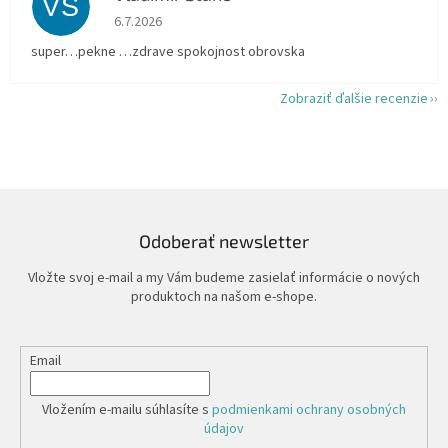
VS
Hodnotenie obchodu je 5 z 5 hviezdičiek.
6.7.2026
super…pekne …zdrave spokojnost obrovska
Zobraziť ďalšie recenzie
Odoberať newsletter
Vložte svoj e-mail a my Vám budeme zasielať informácie o nových
produktoch na našom e-shope.
Email
Vložením e-mailu súhlasíte s
podmienkami ochrany osobných
údajov