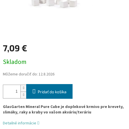
7,09 €
Jednotková
Skladom
cena:
Môžeme doručiť do:
12.8.2026
Pridať do košíka
GlasGarten Mineral Pure Cube je doplnkové krmivo pre krevety,
slimáky, raky a kraby vo vašom akváriu/teráriu
Detailné informácie