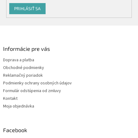
PRIHLÁSIŤ SA
Z
á
p
ä
Informácie pre vás
t
Doprava a platba
i
Obchodné podmienky
e
Reklamačný poriadok
Podmienky ochrany osobných údajov
Formulár odstúpenia od zmluvy
Kontakt
Moja objednávka
Facebook