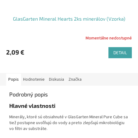
GlasGarten Mineral Hearts 2ks minerálov (Vzorka)
Momentálne nedostupné
Priemerné
hodnotenie
produktu
2,09 €
DETAIL
je
5,0
z
5
Popis
Hodnotenie
Diskusia
Značka
hviezdičiek.
Podrobný popis
Hlavné vlastnosti
Minerály, ktoré sú obsiahnuté v GlasGarten Mineral Pure Cube sa
tiež postupne uvoľňujú do vody a preto zlepšujú mikrobiológiu
vo filtri av substráte.