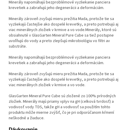
Minerály napomáhajú bezproblémové vyzliekanie panciera
krevetiek a zabraňujú jeho degenerácii a deformáciám.
Minerály zároveň zvyšujú mieru prežitia Mada, pretože tie sa
vyzliekajú častejšie ako dospelé krevetky, a preto potrebujú aj
viac minerálnych zložiek v krmive a vo vode.Minerály, ktoré sú
obsiahnuté v GlasGarten Mineral Pure Cube sa tiež postupne
uvoľňujú do vody a preto zlepšujú mikrobiológiu vo filtri av
substráte.
Minerály napomáhajú bezproblémové vyzliekanie panciera
krevetiek a zabraňujú jeho degenerácii a deformáciám.
Minerály zároveň zvyšujú mieru prežitia Mada, pretože tie sa
vyzliekajú častejšie ako dospelé krevetky, a preto potrebujú aj
viac minerálnych zložiek v krmive a vo vode.
GlasGarten Mineral Pure Cube sú zložené zo 100% prírodných
zložiek. Minerály majú priamy vplyv na gH (celková tvrdosť) a
vodivosť vody TDS, takže gH a vodivosť sa použitím tohto
produktu môže mierne zvýšiť, čo je pri odporúčanom kŕmení
neškodné a žiaduce.
Dávkovanie