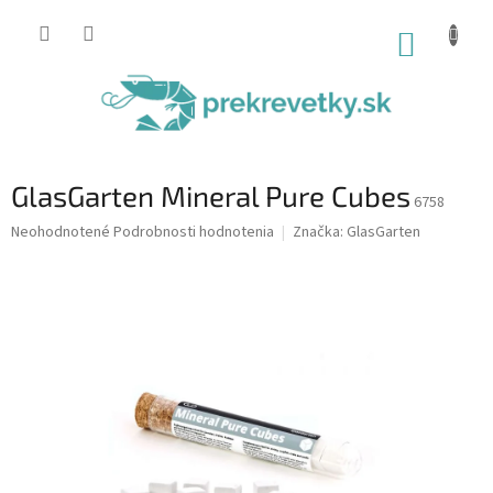
Prejsť
na
NÁKUP
obsah
KOŠÍK
GlasGarten Mineral Pure Cubes
6758
Priemerné
Neohodnotené
Podrobnosti hodnotenia
Značka:
GlasGarten
hodnotenie
produktu
je
0,0
z
5
hviezdičiek.