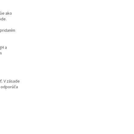
šie ako
ode.
 pridaním
gH a
m
ť. V zásade
e, odporúča