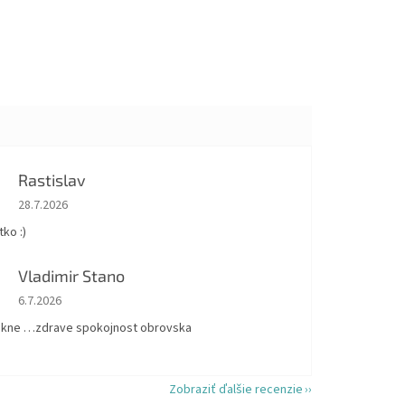
Rastislav
Hodnotenie obchodu je 5 z 5 hviezdičiek.
28.7.2026
ko :)
Vladimir Stano
Hodnotenie obchodu je 5 z 5 hviezdičiek.
6.7.2026
kne …zdrave spokojnost obrovska
Zobraziť ďalšie recenzie