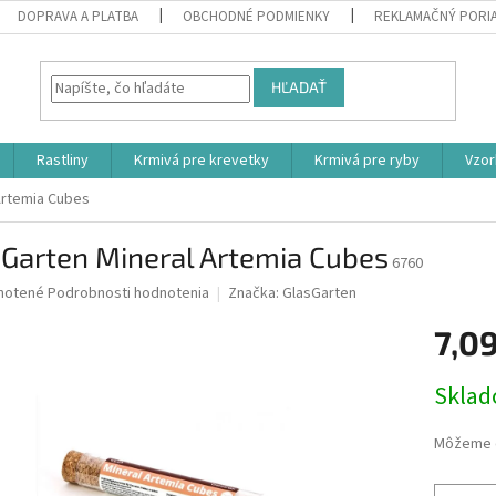
DOPRAVA A PLATBA
OBCHODNÉ PODMIENKY
REKLAMAČNÝ PORI
HĽADAŤ
Rastliny
Krmivá pre krevetky
Krmivá pre ryby
Vzor
Artemia Cubes
sGarten Mineral Artemia Cubes
6760
né
notené
Podrobnosti hodnotenia
Značka:
GlasGarten
nie
7,09
u
Jednotk
Skla
cena:
iek.
Môžeme d