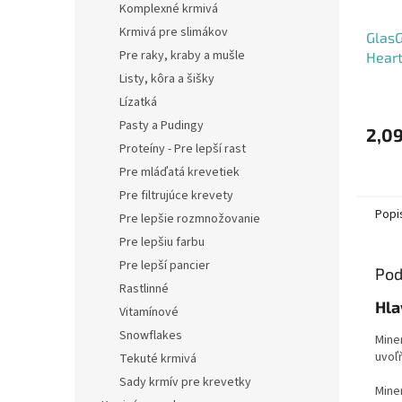
Komplexné krmivá
Krmivá pre slimákov
GlasG
Pre raky, kraby a mušle
Heart
(Vzor
Listy, kôra a šišky
Priem
Lízatká
hodno
Pasty a Pudingy
produ
2,09
je
Proteíny - Pre lepší rast
5,0
Pre mláďatá krevetiek
z
Pre filtrujúce krevety
5
Popi
hviezd
Pre lepšie rozmnožovanie
Pre lepšiu farbu
Pre lepší pancier
Pod
Rastlinné
Hla
Vitamínové
Snowflakes
Mine
uvoľň
Tekuté krmivá
Sady krmív pre krevetky
Mine