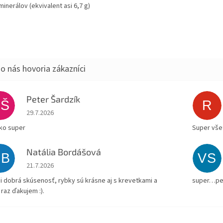
minerálov (ekvivalent asi 6,7 g)
Peter Šardzík
PŠ
R
Hodnotenie obchodu je 5 z 5 hviezdičiek.
29.7.2026
ko super
Super všet
Natália Bordášová
NB
VS
Hodnotenie obchodu je 5 z 5 hviezdičiek.
21.7.2026
i dobrá skúsenosť, rybky sú krásne aj s krevetkami a
super…pe
 raz ďakujem :).