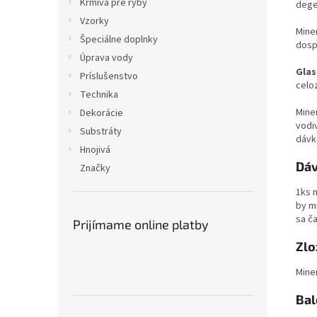
Krmivá pre ryby
dege
Vzorky
Miner
Špeciálne doplnky
dosp
Úprava vody
Glas
Príslušenstvo
celo
Technika
Mine
Dekorácie
vodi
Substráty
dávk
Hnojivá
Dáv
Značky
1ks 
by mi
sa č
Prijímame online platby
Zlo
Miner
Bal