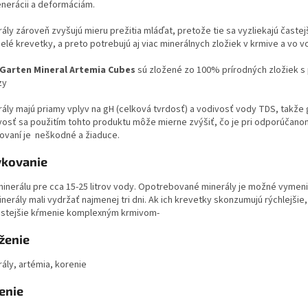
nerácii a deformáciám.
ály zároveň zvyšujú mieru prežitia mláďat, pretože tie sa vyzliekajú častej
elé krevetky, a preto potrebujú aj viac minerálnych zložiek v krmive a vo v
Garten Mineral Artemia Cubes
sú zložené zo 100% prírodných zložiek s
zy
rály majú priamy vplyv na gH (celková tvrdosť) a vodivosť vody TDS, takže 
vosť sa použitím tohto produktu môže mierne zvýšiť, čo je pri odporúčano
ovaní je neškodné a žiaduce.
kovanie
minerálu pre cca 15-25 litrov vody. Opotrebované minerály je možné vymeni
nerály mali vydržať najmenej tri dni. Ak ich krevetky skonzumujú rýchlejši
astejšie kŕmenie komplexným krmivom-
ženie
ály, artémia, korenie
enie