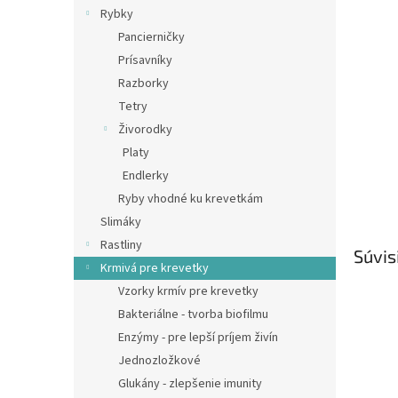
Rybky
Pancierničky
Prísavníky
Razborky
Tetry
Živorodky
Platy
Endlerky
Ryby vhodné ku krevetkám
Slimáky
Rastliny
Súvis
Krmivá pre krevetky
Vzorky krmív pre krevetky
Bakteriálne - tvorba biofilmu
Enzýmy - pre lepší príjem živín
Jednozložkové
Glukány - zlepšenie imunity