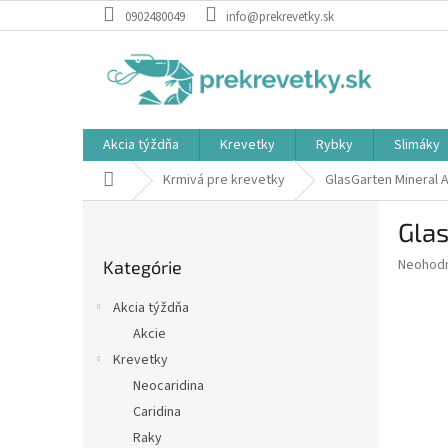
Prejsť
0902480049
info@prekrevetky.sk
na
obsah
Akcia týždňa
Krevetky
Rybky
Slimáky
Domov
Krmivá pre krevetky
GlasGarten Mineral 
B
Gla
o
Preskočiť
č
Priemer
Neohod
Kategórie
kategórie
n
hodnote
ý
produkt
Akcia týždňa
p
je
Akcie
0,0
a
z
Krevetky
n
5
e
Neocaridina
hviezdič
l
Caridina
Raky