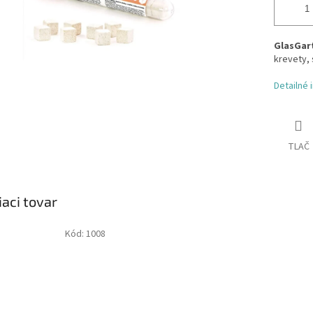
GlasGar
krevety, 
Detailné 
TLAČ
iaci tovar
Kód:
1008