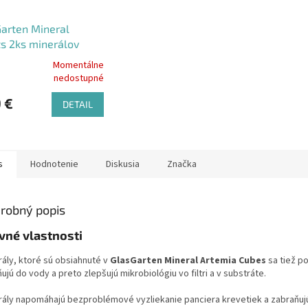
arten Mineral
s 2ks minerálov
ka)
Momentálne
erné
nedostupné
tenie
ktu
 €
DETAIL
s
Hodnotenie
Diskusia
Značka
ičiek.
robný popis
vné vlastnosti
rály, ktoré sú obsiahnuté v
GlasGarten Mineral Artemia Cubes
sa tiež p
ujú do vody a preto zlepšujú mikrobiológiu vo filtri a v substráte.
rály napomáhajú bezproblémové vyzliekanie panciera krevetiek a zabraňuj