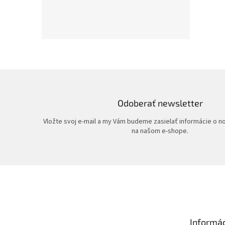
Odoberať newsletter
Vložte svoj e-mail a my Vám budeme zasielať informácie o 
na našom e-shope.
Z
á
p
ä
t
Informác
i