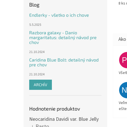
8 ks 
Blog
Endlerky - všetko o ich chove
5.5.2025
Razbora galaxy - Danio
margaritatus: detailný návod pre
chov
21.10.2024
Caridina Blue Bolt: detailný návod
pre chov
Všet
21.10.2024
ARCHÍV
Veľm
Hodnotenie produktov
ešte
Neocaridina Davidi var. Blue Jelly
Rasto
|