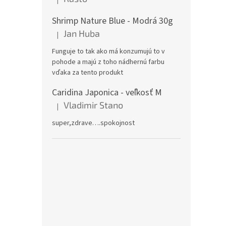
Hodnotenie produktu je 5 z 5 hviezdičiek.
Shrimp Nature Blue - Modrá 30g
Jan Huba
|
Hodnotenie produktu je 5 z 5 hviezdičiek.
Funguje to tak ako má konzumujú to v
pohode a majú z toho nádhernú farbu
vďaka za tento produkt
Caridina Japonica - veľkosť M
Vladimir Stano
|
Hodnotenie produktu je 5 z 5 hviezdičiek.
super,zdrave….spokojnost