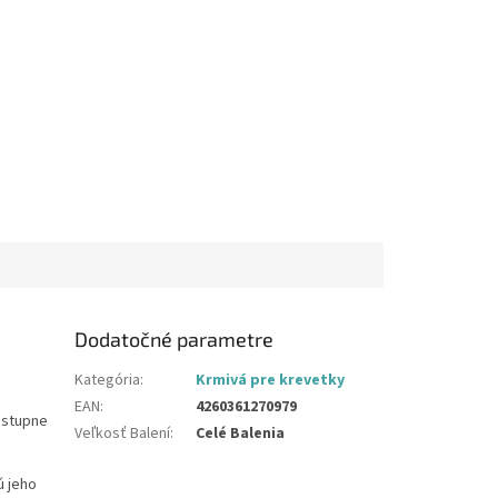
Dodatočné parametre
Kategória
:
Krmivá pre krevetky
EAN
:
4260361270979
ostupne
Veľkosť Balení
:
Celé Balenia
ú jeho